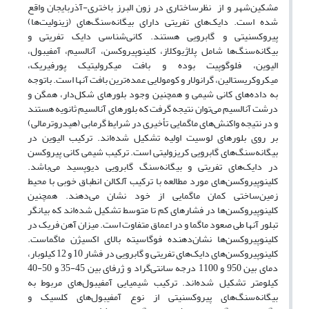
مشکین‌شهر و از نظرساختاری در زون البرز باختری-آذربایجان واقع
شده است. دایک‌های تفریتی دارای بیگانه‌سنگ‌های (زینولیت‌ها)
پیروکسنیتی و گابرویی هستند. کانی­‌شناسی دایک تفریتی و
بیگانه‌سنگ‌ها شامل پلاژیوکلاز، کلینوپیروکسن، آنالسیم، آمفیبول،
الیوین، فلوگوپیت بوده و بافت میکرولیتیک پورفیریک،
میکروکریستالین، گرانولار و کومولایی عمده‌­ترین بافت آنها است. باتوجه
به داده‌های کانی شیمی و همچنین وجود بلورهای شکل‌دار، همگن و
درشت آنالسیم می‌توان نتیجه گرفت که بلورهای آنالسیم ثانویه هستند
و در نتیجه واکنش‌های ماگمایی تأخیری در شرایط گرمابی (هیدروترمالی)
بر روی بلورهای لوسیت اولیه تشکیل شده‌اند. ترکیب الیوین در
بیگانه‌سنگ‌های گابرویی کریزولیتی است. ترکیب شیمی کانی پیروکسن
در دایک‌های تفریتی و بیگانه‌سنگ گابرویی دیوپسید می‌باشد.
کلینوپیروکسن‌های مورد مطالعه با ترکیب آلکالن انطباق خوبی با محیط
زمین‌ساختی کمان ماگمایی از خود نشان می‌‌‌دهند. همچنین
کلینوپیروکسن‌ها در فشارهای کم تا متوسط تشکیل شده‌اند که بیانگر
تبلور آنها طی صعود ماگما و در اعماق متفاوت است. میزان آهن فریک در
کلینوپیروکسن‌ها نشان‌دهنده فوگاسیته بالای اکسیژن ماگماست.
کلینوپیروکسن­‌های دایک‌های تفریتی و گابرویی در فشار 10 و 12 کیلوبار،
دمای بین 950 و 1100 درجه سانتی‌گراد و ژرفای بین 45-35 و 50-40
کیلومتر تشکیل شده‌­اند. ترکیب شیمیایی آمفیبول­‌های مربوط به
بیگانه‌سنگ‌های پیروکسنیتی از نوع آمفیبول‌های کلسیک و