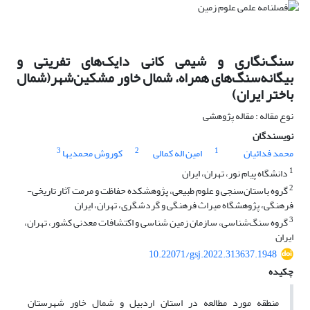
سنگ‌نگاری و شیمی کانی دایک‌های تفریتی و
بیگانه‌سنگ‌های همراه، شمال خاور مشکین‌شهر(شمال
باختر ایران)
نوع مقاله : مقاله پژوهشی
نویسندگان
3
2
1
محمد فدائیان
امین اله کمالی
کوروش محمدیها
1
دانشگاه پیام نور، تهران، ایران
2
گروه باستان‌سنجی و علوم طبیعی، پژوهشکده حفاظت و مرمت آثار تاریخی-
فرهنگی، پژوهشگاه میراث فرهنگی و گردشگری، تهران، ایران
3
گروه سنگ‌شناسی، سازمان زمین شناسی و اکتشافات معدنی کشور، تهران،
ایران
10.22071/gsj.2022.313637.1948
چکیده
منطقه مورد مطالعه در استان اردبیل و شمال خاور شهرستان