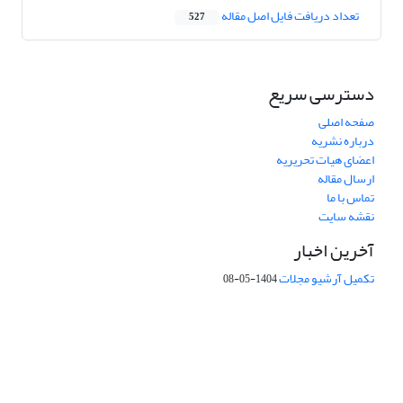
تعداد دریافت فایل اصل مقاله
527
دسترسی سریع
صفحه اصلی
درباره نشریه
اعضای هیات تحریریه
ارسال مقاله
تماس با ما
نقشه سایت
آخرین اخبار
تکمیل آرشیو مجلات
1404-05-08
شماره تماس: 64592299 -021
صندوق پستی:
131851494
پست الکترونیک:
faslnameh1370@yahoo.com