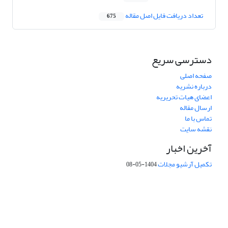
تعداد دریافت فایل اصل مقاله
675
دسترسی سریع
صفحه اصلی
درباره نشریه
اعضای هیات تحریریه
ارسال مقاله
تماس با ما
نقشه سایت
آخرین اخبار
تکمیل آرشیو مجلات
1404-05-08
شماره تماس: 64592299 -021
صندوق پستی:
131851494
پست الکترونیک:
faslnameh1370@yahoo.com