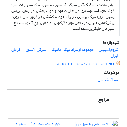
اولترامافیک- مافیک آلپی سرگز-آب‌شور به صورت یک ستون (دیاپیر)
گوشته­‌ای آستنوسفری در حال صعود و ذوب بخشی در زمان تریاس
پسین- ژوراسیک پیشین در یک حوضه کششی فرافرورانشی درون/
پیش­‌کمانی جنینی در داخل نوار دگرگونی- ماگمایی نوع آندی سنندج-
سیرجان جایگزین شده است.
کلیدواژه‌ها
کروم اسپینل
مجموعه اولترامافیک- مافیک
سرگز- آبشور
کرمان
ایران
20.1001.1.10237429.1401.32.4.20.6
موضوعات
سنگ شناسی
مراجع
دوره 32، شماره 4 - شماره