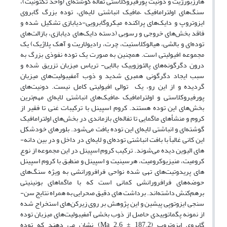
هارزبورژیت و دونیت پورفیروکلاستی تفاله گوشته‌­ای (واحد تکتونیت)،
سنگ­‌های اولترامافیک –مافیک انباشتی لایه‌ای، توده بزرگ گابروی
ایزوتروپ و دایک­‌های پراکنده میکروگابرویی-دیابازی تشکیل شده و
فاقد بخش‌­های خروجی و رسوبی (دسته دایک‌­های دیابازی، بازالت‌های
توده‌­ای و بالشی، هیالوکلاستیت­، چرت، رادیولاریت و آهک پلاژیک) یک
مجموعه افیولیتی است. همچنین به صورت یک توده نفوذی بزرگ به
درون دگرگونه‌های پالئوزوییک بالایی- تریاس میزبان تزریق شده و
سبب ایجاد دگرگونی همبری شدید و ذوب آمفیبولیت‌های میزبان
گردیده و از این رو، یک توالی افیولیتی کامل نیست. دونیت‌های
پورفیروکلاستی و اولترامافیک –مافیک‌­های انباشتی لایه‌­ای مهم‌­ترین
بخش‌­های این توده هستند. کروم اسپینل با ترکیبات غنی تا فقیر از
کروم و منشأهای ماگمایی تا تفال‎ه‌­ای بازماندی در بخش‌­های اولترامافیک
گوشته­‌ای و انباشتی لایه‌­ای این توده یافت می­‌شود. بلورهای خودشکل
این کانی غالباً با بافت انباشتی توده‌­ای و لایه‌ای در داخل و در بین دانه‌­
های الیوین دیده می‌شوند. ترکیب کروم اسپینل در این مجموعه از نوع
کرومیت، منیزیوکرومیت، هرسینیت و اسپینل و منطبق با کروم اسپینل­‌
های پریدوتیت‌­های تهی شده نواحی فرافرورانشی به ویژه سنگ‌‌های
حوضه‌های فرافرورانشی ­کمانی است که با ماگماهای بونینیتی
برهم‌کنش داشته‌­اند. برداشت‌ های دقیق صحرایی به همراه نتایج سن­
سنجی ایزوتوپی پیشین و این پژوهش بر روی زیرکن‌های استخراج شده
از نمونه پگماتوییدی حاصل از ذوب بخشی آمفیبولیت‌های میزبان توده
گابروی ایزوتروپ (187.2 ± 2.6 Ma) نشان می ­دهند که توده