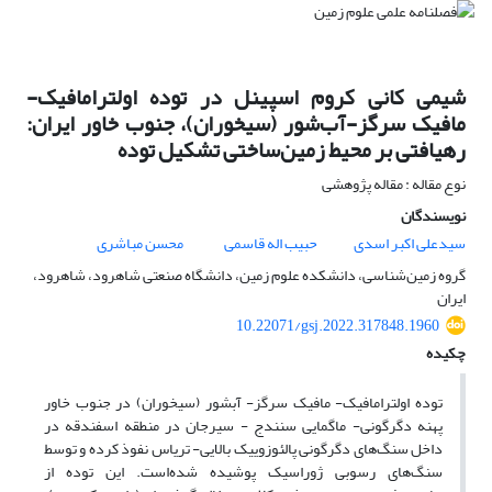
شیمی کانی کروم اسپینل در توده اولترامافیک-
مافیک سرگز-آب‌شور (سیخوران)، جنوب خاور ایران:
رهیافتی بر محیط زمین‌ساختی تشکیل توده
نوع مقاله : مقاله پژوهشی
نویسندگان
سیدعلی اکبر اسدی
حبیب اله قاسمی
محسن مباشری
گروه زمین‌شناسی، دانشکده علوم زمین، دانشگاه صنعتی شاهرود، شاهرود،
ایران
10.22071/gsj.2022.317848.1960
چکیده
توده اولترامافیک- مافیک سرگز- آب­شور (سیخوران) در جنوب خاور
پهنه دگرگونی- ماگمایی سنندج - سیرجان در منطقه اسفندقه در
داخل سنگ‌­های دگرگونی پالئوزوییک بالایی- تریاس نفوذ کرده و توسط
سنگ‌­های رسوبی ژوراسیک پوشیده شده‌­است. این توده از