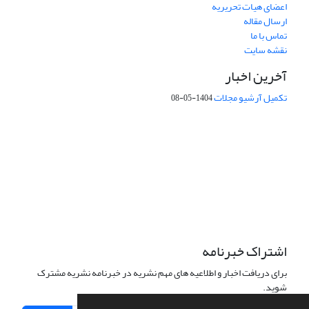
اعضای هیات تحریریه
ارسال مقاله
تماس با ما
نقشه سایت
آخرین اخبار
تکمیل آرشیو مجلات
1404-05-08
شماره تماس: 64592299 -021
صندوق پستی:
131851494
پست الکترونیک:
faslnameh1370@yahoo.com
faslnameh@gsi.ir
آدرس سایت:
http://www.gsjournal.ir
اشتراک خبرنامه
برای دریافت اخبار و اطلاعیه های مهم نشریه در خبرنامه نشریه مشترک
شوید.