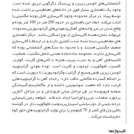
آتشفشانی های ائوسن زیرین و پی سنگ دگرگونی تزریق شده است.
وجود یک ناهنجاری بسیار قوی در داده های مغناطیسی برداشت شده
توسط پهپاد در مرکز محدوده، وجود کانی‌سازی قابل توجه مگنتیتی را
اثبات می‌کند. ابعاد این ناهنجاری در حدود 200 متر در 100 متر بوده و
واقع شدن در مرز واحدهای آهکی و نفوذی های گرانودیوریتی محدوده،
می‌تواند نشان‌دهنده کانی‌سازی از نوع اسکارن باشد. دیگر ناهنجاری
های مغناطیسی دیده شده شدت کمتری دارند و در ارتباط با کانی سازی
ضعیف مگنتیتی هستند و یا محدود به سنگ‌های آتشفشانی بوده که
کانی‌سازی ندارند. مجموعه ساده ماده معدنی شامل مگنتیت، هماتیت،
اکسیدهای آهن و به ندرت پیریت همراه با کانی های گارنت، کوارتز،
کلسیت، فلوگوپیت، اپیدوت و کلریت است. توده نفوذی گرانیتویید
ائوسن زیرین طیفی وسیع از گرانیت وگرانودیوریت تا دیوریت است که
بر اختلاط گسترده ماگمایی دلالت دارد. رخداد آهن با گرانیتوییدهایی
قرابت دارد که ماهیت شوشونیتی داشته و از ماگماتیسم گسیختگی
صفحه فرورونده در طی مراحل میانی فرورانش و در مراحل آغازین
برخورد صفحات عربی و اوراسیا ایجاد شده‌اند. شواهد زمین شیمیایی
درجه پایینی از ذوب بخشی اسپینل پریدوتیت فلوگوپیت دار در گوشته
بالایی و ژرفای کمتر از 70 کیلومتر را برای تولید گرانیتوییدهای خاور کوه
دم پیشنهاد می کند.
کلیدواژه‌ها