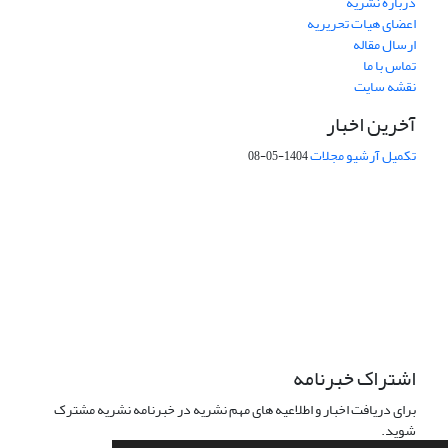
درباره نشریه
اعضای هیات تحریریه
ارسال مقاله
تماس با ما
نقشه سایت
آخرین اخبار
تکمیل آرشیو مجلات
1404-05-08
شماره تماس: 64592299 -021
صندوق پستی:
131851494
پست الکترونیک:
faslnameh1370@yahoo.com
faslnameh@gsi.ir
آدرس سایت:
http://www.gsjournal.ir
اشتراک خبرنامه
برای دریافت اخبار و اطلاعیه های مهم نشریه در خبرنامه نشریه مشترک
شوید.