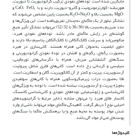
جایگزین شده است. توده‌های نفوذی ترکیب گرانودیوریت تا دیوریت،
هورنبلند-کوارتزمونزونیت و گابرو-دیوریت دارند و با CaO، FeO
و
t
MgO به‌نسبت بالا و K
O+Na
O به‌نسبت پایین مشخص می‌شوند که
2
2
نشانگر تبلور از یک ماگمای نه‌چندان تفریق‌یافته است. این ویژگی‌ها و
عدد منیزیم به‌نسبت بالا (36/36 تا 52/32) می‌تواند نشانگر تأثیر منبع
گوشته‌ای در زایش ماگمای مادر باشد. توده‌های نفوذی هیرد،
متالومین‌اند و سرشت کالک‌آلکالن تا کالک‌آلکالن پتاسیم-بالا دارند و
حاوی ایلمنیت به‌عنوان کانی همراه هستند. کانی‌سازی در هیرد
به‌صورت رگه‌ای، رگچه‌ای و افشان در تودة نفوذی گرانودیوریتی و
سنگ‌های آتشفشانی میزبان، همراه با دگرسانی­‌های تورمالینی،
سیلیسی و کربناتی رخ داده است. کانی‌های فلزی شامل پیروتیت،
آرسنوپیریت، پیریت و کمتر از آن کالکوپیریت، گالن و اسفالریت است.
طلا به‌صورت ذرات زیرمیکروسکوپی همراه با کانی‌های سولفیدی
به‌ویژه پیریت و آرسنوپیریت نهشته شده است. با توجه به ویژگی‌های
کانی‌شناسی و ژئوشیمیایی توده‌های نفوذی و کانی‌شناسی کانسنگ،
کانسار طلای هیرد را می‌توان مشابه ذخایر مرتبط با گرانیتوییدهای
احیایی نوع I درنظر گرفت. کاهیدگی ماگمای مولد می‌تواند ناشی از وارد
شدن مواد پوسته به محیط منبع و/یا برهمکنش ماگما با سنگ‌های
پوسته‌ای غنی از مواد آلی باشد.
کلیدواژه‌ها