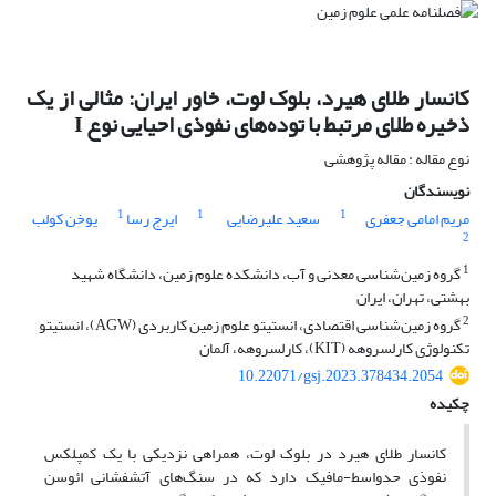
کانسار طلای هیرد، بلوک لوت، خاور ایران: مثالی از یک
ذخیره طلای مرتبط با توده‌های نفوذی احیایی نوع I
نوع مقاله : مقاله پژوهشی
نویسندگان
1
1
1
مریم امامی جعفری
سعید علیرضایی
ایرج رسا
یوخن کولب
2
1
گروه زمین‌شناسی معدنی و آب، دانشکده علوم زمین، دانشگاه شهید
بهشتی، تهران، ایران
2
گروه زمین‌شناسی اقتصادی، انستیتو علوم زمین کاربردی (AGW)، انستیتو
تکنولوژی کارلسروهه (KIT)، کارلسروهه، آلمان
10.22071/gsj.2023.378434.2054
چکیده
کانسار طلای هیرد در بلوک لوت، همراهی نزدیکی با یک کمپلکس
نفوذی حدواسط-مافیک دارد که در سنگ‌های آتشفشانی ائوسن