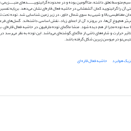
ی آن را گرانیتویید کمان آتشفشانی در حاشیه فعال قاره‌­ای نشان می­‌دهد. برپایه تفسیر 
ن مغناطیسی بالا و شیبی به سوی شمال خاور، در زیر زمین شناسایی شد. توده تحت­ تاثی
‏‌بُر هم‌‏یوغ آن­‌ها، در برونزد آن از اعماق زیاد، نقش اساسی داشته‌­اند. گسل‌­های فر
سه توده مجزا از هم دیده شود. منشا ماگمای توده مارفیون در حاشیه فعال قاره‌­ای، به‌
ر حرارت و شاره‌‏های ناشی از ماگمای گوشته‌­ای می‌­باشد. این توده به نظر می­‌رسد در 
 تتیس‌‏نو در میوسن زیرین شکل گرفته باشد.
زیک هوابرد
حاشیه فعال قاره ای