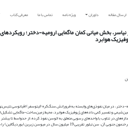
ارسال مقاله
داوران
ویژه نامه
تماس با ما
معرفی کتاب
آ
ر نیاسر، بخش میانی کمان ماگمایی ارومیه-دختر؛ رویکردهای
ن
دختر، در میان نفوذی­‌های وابسته به فرورانش سنگ‌کره (لیتوسفر) اقیانوسی تتیس‌‏نو ق
ده از مشاهدات صحرایی، سنگ‌نگاری، سن‌سنجی U-Pb زیرکن، زمین‌شیمی و تفسیر کمی داده‌های ژیوفیزیک هوابرد، محیط زمین‌ساخت-ماگمایی
دازه‌­های در تناوب با واحدهای رسوبی متعلق به ائوسن نفوذ کرده، از حدواسط تا بیشتر 
هاله دگرگونی همبری پیرامون خود دارد. سن­‌سنجی U-Pb زیرکن یک نمونه از رخنمون جنوبی آن، سن تبلور تقریبی 19 میلیون سال در می