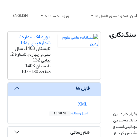
یین نامه و دستور العمل ها
ورود به سامانه
ENGLISH
 سنگ‌نگاری،
دوره 34، شماره 2 -
شماره پیاپی 132
تابستان 1403، سال
سی و چهارم، شماره 2،
پیاپی 132
تابستان 1403
صفحه
107-130
فایل ها
XML
اصل مقاله
رار دارد. این
10.78 M
 تشکیل این توده نفوذی
تونالیتی است و
هم رسانی
وسن زیرین (بوردیگالین) را مشخص کرد. از