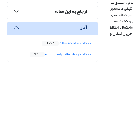
دیدگاه ویژگی­‌های زمین‌شیمیایی، این سنگ‌­ها به سری ماگمایی کالک-آلکالن پتاسیم متوسط تعلق داشته، متاآلومین بوده و در محدوده گرانیتوییـــــــدهای منیـــــزیمی نوع I جــــای می­‌
کیفی داده‌­های
ارجاع به این مقاله
ر فعالیت‌­های
عی، که به‌نسبت
آمار
‏احتمال اختلاط
جریان انتقال و
تعداد مشاهده مقاله
1,252
تعداد دریافت فایل اصل مقاله
971