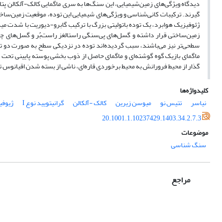
گیرند. ترکیبات کانی‌­شناسی و ویژگی‌­های شیمیایی این توده، موقعیت زمین‏‌ساخت
ژئوفیزیک هوابرد، یک توده باتولیتی بزرگ با ترکیب گابرو-دیوریت با شدت میدا
زمین‏‌ساختی قرار داشته و گسل­‌های پی­‌سنگی راستالغز راست‌‏بُر و گسل­‌های چپ
سطحی‌­تر نیز می­‌باشند، سبب گردیده‌‏اند توده در نزدیکی سطح به صورت دو تا 
ماگمای بازیک گوه گوشته‌­ای و ماگمای حاصل از ذوب­ بخشی پوسته پایینی تحت تاثی
گذار از محیط فرورانش به محیط برخوردی قاره‌­ای، ناشی از بسته شدن اقیانوس
کلیدواژه‌ها
نیاسر
تتیس ‏نو
میوسن زیرین
کالک -آلکالن
گرانیتویید نوع I
ژیوفی
20.1001.1.10237429.1403.34.2.7.3
موضوعات
سنگ شناسی
مراجع