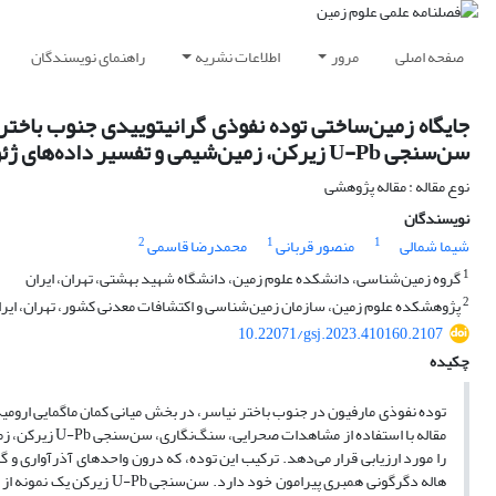
صفحه اصلی
مرور
اطلاعات نشریه
راهنمای نویسندگان
جایگاه زمین‏‌ساختی توده نفوذی گرانیتوییدی جنوب باخت
سن‌سنجی U-Pb زیرکن، زمین‌شیمی و تفسیر داده‌های ژئوفیزیک هوابرد
نوع مقاله : مقاله پژوهشی
نویسندگان
2
1
1
شیما شمالی
منصور قربانی
محمدرضا قاسمی
1
گروه زمین‌شناسی، دانشکده علوم زمین، دانشگاه شهید بهشتی، تهران، ایران
2
پژوهشکده علوم زمین، سازمان زمین‌شناسی و اکتشافات معدنی کشور، تهران، ایرا
10.22071/gsj.2023.410160.2107
چکیده
توده نفوذی مارفیون در جنوب باختر نیاسر، در بخش میانی کمان ماگمایی ارومیه-
مقاله با استفا
را مورد ارزیابی قرار می‏‌دهد. ترکیب این توده، که درون واحدهای آذرآواری و گ