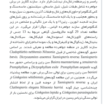
رامسر و زیرمنطقه زغال‌دار نیدشت قرار دارد. سازند کلاریز در برش
جواهرده شامل طبقات شیل، شیل ماسه‌ای، سیلتستون، ماسه‌سنگ و
کمی کنگلومرا و حاوی لایه‌های زغال و طبقات آذرین به‌صورت سیل بوده
و به‌طور هم‌شیب و با یک لایه ماسه‌سنگ درشت‌دانه بر روی شیل‌های
سازند للـه‌بند (نورین ـ رتین؟) و با یک مرز ناگهانی و مشخص در زیر
کنگلومراهای سازند جواهرده (لیاس ـ دوگر) قرار می‌گیرد. در این
مطالعه تعداد 29 گونه ماکروفسیل گیاهی مربوط به 13 جنس از
راسته‌های اکویزتال‌ها، اسموندال‌ها، فیلیکال‌ها، سیکادال‌ها،
بنتیتال‌ها، ژینکوآ‌ل‌ها و کنیفرال‌ها و یک نمونه اندام زایای ناشناخته از
سازند کلاریز در منطقه جواهرده مطالعه و معرفی شدند. بر اساس
حضور گونه‌های شاخصی از قبیل
Nilssonia
Cladophlebis nebbensis
brevis,
Dictyozamites asseretoi,
Taeniopteris reversa,
Taeniopteris
tenuinervis,
و
Baiera muensteriana
سن رتین و براساس حضور سه
گونه
Pterophyllum aequale,
Dictyophyllum exile
و
Pterophyllum
bavieri
سن رتین پسین برای توالی سنگی برش مورد مطالعه پیشنهاد
می‌گردد. همچنین در این مطالعه گونه‌های
Ginkgoites whitbiensis
از
ایران و
Taeniopteris reversa
از حوضه البرز و از لحاظ انتشار
چینه‌شناسی، چهار گونه
Nilssonia harrisi,
Clathropteris elegans
Ginkgoites parasingularis,
و
Ginkgoites lepida
برای نخستین بار از
توالی سنگی تریاس پسین در ایران گزارش می‌شوند.