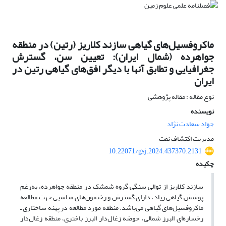
ماکروفسیل‌های گیاهی سازند کلاریز (رتین) در منطقه‌
جواهرده (شمال ایران): تعیین سن، گسترش
جغرافیایی و تطابق آنها با دیگر افق‌های گیاهی رتین در
ایران
نوع مقاله : مقاله پژوهشی
نویسنده
جواد سعادت نژاد
مدیریت اکتشاف نفت
10.22071/gsj.2024.437370.2131
چکیده
سازند کلاریز از توالی سنگی گروه شمشک در منطقه جواهرده، به‌رغم
پوشش گیاهی زیاد، دارای گسترش و رخنمون‌های مناسبی جهت مطالعه
ماکروفسیل‌های گیاهی می‌باشد. منطقه مورد مطالعه در پهنه ساختاری ـ
رخساره‌ای البرز شمالی، حوضه زغال‌دار البرز باختری، منطقه زغال‌دار