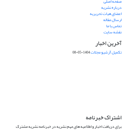
صفحه اصلی
درباره نشریه
اعضای هیات تحریریه
ارسال مقاله
تماس با ما
نقشه سایت
آخرین اخبار
تکمیل آرشیو مجلات
1404-05-08
شماره تماس: 64592299 -021
صندوق پستی:
131851494
پست الکترونیک:
faslnameh1370@yahoo.com
faslnameh@gsi.ir
آدرس سایت:
http://www.gsjournal.ir
اشتراک خبرنامه
برای دریافت اخبار و اطلاعیه های مهم نشریه در خبرنامه نشریه مشترک