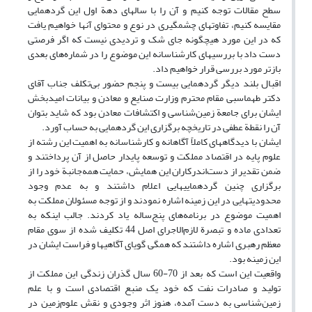
سطح مقالات توجه کنیم و آن را با سالهای دهة اول این گردهمایی
مقایسه کنیم، تفاوتهای چشمگیری در نوع و محتوای آنها خواهیم یافت
که در این مورد هیچگونه جای شک و تردیدی نیست که اگر فرصتی
دست داد با بررسیهای کارشناسانه این موضوع را در شماره‌های بعدی
بازتر مورد بررسی قرار خواهیم داد.
اقبال بلند دیگر گردهمایی بیست و پنجم حضور بی‌تکلف جناب آقای
دکتر طهماسبی مقام محترم وزارت صنایع و معادن و بیانات امیدبخش
ایشان برای جامعة زمین‌شناسی و اکتشافات معادن بود که شاید بتوان
آن را نقطة عطفی در تاریخچه برگزاری این گردهمایی به حساب آورد.
ایشان با دیدگاههای کاملاً آگاهانه و کارشناسانه به اهمیت این رشته از
علوم پایه در اقتصاد مملکت و توسعه پایدار حاصل از آن پرداختند و
ضمن تقدیر از دست‌اندرکاران این همایش، حمایت همه‌جانبة خود را از
برگزاری چنین گردهماییهایی اعلام داشتند و به عدم وجود
محدودیتهایی در این زمینه اشاره نمودند و از توجه مسئولان مملکت به
اهمیت موضوع در برنامه‌های پنج‌ساله یاد کردند. جالب اینکه به
تعدادی ماده و تبصرة لازم‌الاجرای اصل 44 تکلیف شده از سوی مقام
معظم رهبری اشاره داشتند که همگی گویای آگاهیها و فراست ایشان در
این زمینه بود.
واقعیت این است که بعد از 70-60 سال گذران زندگی این مملکت از
تولید و صادرات نفت که خود یک منبع اقتصادی است و با علم
زمین‌شناسی به دست آمده، هنوز اثر وجودی و نقش علوم‌زمین در