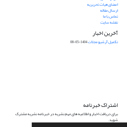
اعضای هیات تحریریه
ارسال مقاله
تماس با ما
نقشه سایت
آخرین اخبار
تکمیل آرشیو مجلات
1404-05-08
شماره تماس: 64592299 -021
صندوق پستی:
131851494
پست الکترونیک:
faslnameh1370@yahoo.com
faslnameh@gsi.ir
آدرس سایت:
http://www.gsjournal.ir
اشتراک خبرنامه
برای دریافت اخبار و اطلاعیه های مهم نشریه در خبرنامه نشریه مشترک
شوید.