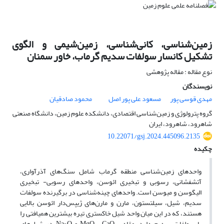
زمین‌شناسی، کانی‌شناسی، زمین‌شیمی و الگوی
تشکیل کانسار سولفات سدیم گرماب، خاور سمنان
نوع مقاله : مقاله پژوهشی
نویسندگان
مهدی قوسی پور
مسعود علی‌ پور اصل
محمود صادقیان
گروه پترولوژی و زمین‌شناسی اقتصادی، دانشکده علوم زمین، دانشگاه صنعتی
شاهرود، شاهرود، ایران
10.22071/gsj.2024.445096.2135
چکیده
واحدهای زمین‌­شناسی منطقه‌ گرماب شامل سنگ‌های آذرآواری،
آتشفشانی، رسوبی و تبخیری ائوسن، واحدهای رسوبی- تبخیری
الیگوسن و میوسن است. واحدهای چینه‌شناسی در برگیرنده‌ سولفات
سدیم، شیل، سیلتستون، مارن و مارن­‌های ژیپس‌دار ائوسن بالایی
هستند، که در این میان واحد شیل خاکستری تیره بیشترین همیافتی را
با سولفات سدیم دارد. مقادیر MgO، CaO و Na
O در شیل‌های