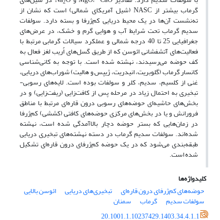
2
‌گرماب بیشتر از NASC (شیل آمریکای شمالی) است که نشان از
ته‌نشست آن‌ها در یک محیط دریایی کم‌ژرفا و بسته دارد. سولفات
سدیم گرماب تحت شرایط آب و هوایی گرم و خشک، در عرض‌­های
جغرافیایی 25 تا 40 درجه‌ شمالی و عملکرد سیالات گرمابی مرتبط با
فعالیت‌های آتشفشانی ائوسن که از طریق گسل­‌های اُریب لغز فعال به
کف حوضه می‌رسیدند، نهشته شده است. با توجه به کانی‌شناسی
کانسار گرماب (گلوبریت، انیدریت، ژیپس و هالیت) شوراب‌های دریایی،
غنی از کلسیم، سدیم، کلر و سولفات بوده است. لایه‌های رسوبی-
تبخیری به احتمال زیاد در مرحله پس از کافت‌زایی (ریفت‌زایی) و در
بخش‌های حاشیه‌ای حوضه‌های رسوبی درون قاره‌ای مرتبط با مناطق
فرورانش و یا در بخش‌های مرکزی حوضه‌های کافتی (کششی) کم‌ژرفا
در زمان‌هایی که بستر حوضه دچار بالاآمدگی ‌شده است، نهشته
شده‌اند. سولفات سدیم گرماب در دسته نهشته‌های تبخیری دریایی
طبقه‌بندی می‌شود که در یک حوضه‌ کم‌ژرفای درون قاره‌ای تشکیل
شده است.
کلیدواژه‌ها
حوضه‌های کم‌ژرفای درون قاره‌ای
تبخیری‌های دریایی
ائوسن بالایی
سولفات سدیم
گرماب
سمنان
20.1001.1.10237429.1403.34.4.1.1