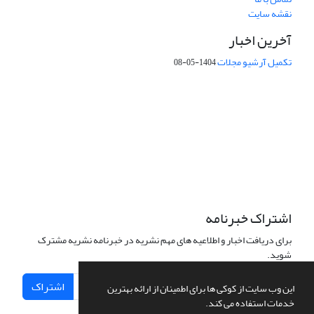
نقشه سایت
آخرین اخبار
تکمیل آرشیو مجلات
1404-05-08
شماره تماس: 64592299 -021
صندوق پستی:
131851494
پست الکترونیک:
faslnameh1370@yahoo.com
faslnameh@gsi.ir
آدرس سایت:
http://www.gsjournal.ir
اشتراک خبرنامه
برای دریافت اخبار و اطلاعیه های مهم نشریه در خبرنامه نشریه مشترک
شوید.
اشتراک
این وب سایت از کوکی ها برای اطمینان از ارائه بهترین
خدمات استفاده می کند.