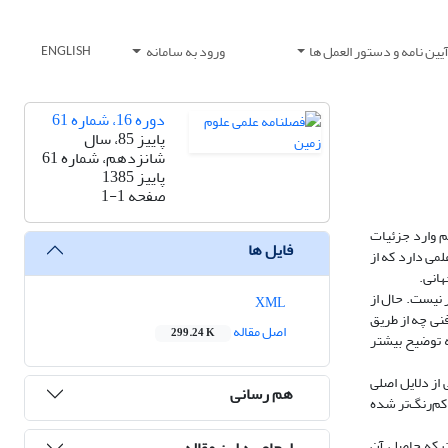
یین نامه و دستور العمل ها
ورود به سامانه
ENGLISH
دوره 16، شماره 61
پاییز 85، سال
شانزدهم، شماره 61
پاییز 1385
صفحه
1-1
م وارد جزئیات
فایل ها
ر نوشته‌ای اعتبار و ارزش علمی دارد که از
هانی.
ر نیست. حال از
XML
فنی چه از طریق
اصل مقاله
299.24 K
 توضیح بیشتر
از دلایل اصلی
هم رسانی
 کم‌رنگ‌تر شده
شت که حاصل آن
ارجاع به این مقاله