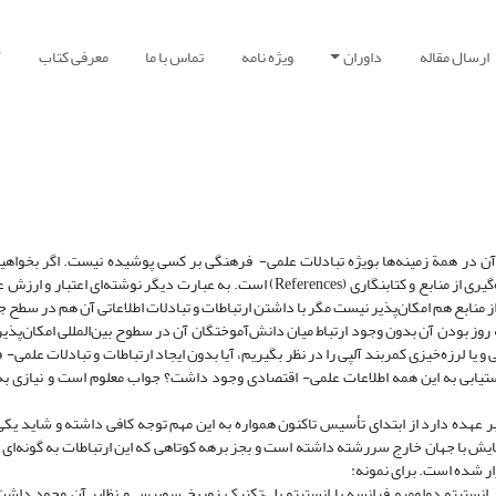
ارسال مقاله
داوران
ویژه نامه
تماس با ما
معرفی کتاب
آ
ت آن در همة زمینه‌ها بویژه تبادلات علمی- فرهنگی بر کسی پوشیده نیست. اگر بخواهی
بیشتری از اهمیت آن بشویم، مثال ساده آن اعتبار نوشته‌های علمی بر پایه بهره‌گیری از منابع و کتابنگاری (References) است. به عبارت دیگ
 منابع هم امکان‌پذیر نیست مگر با داشتن ارتباطات و تبادلات اطلاعاتی آن هم در سطح ج
ه روز بودن آن بدون وجود ارتباط میان دانش‌آموختگان آن در سطوح بین‌المللی امکان‌پذی
لرزه‌خیزی کمربند آلپی را در نظر بگیریم، آیا بدون ایجاد ارتباطات و تبادلات علمی- 
تیابی به این همه اطلاعات علمی- اقتصادی وجود داشت؟ جواب معلوم است و نیازی به
 عهده دارد از ابتدای تأسیس تاکنون همواره به این مهم توجه کافی داشته و شاید یکی 
یهایش با جهان خارج سررشته داشته است و بجز برهه کوتاهی که این ارتباطات به گونه‌ای
ر شده است. برای نمونه:
انستیتو دولومیو فرانسه یا انستیتو پلی‌تکنیک زوریخ سوییس و نظایر آن وجود دا