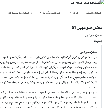
صفحه اصلی
مرور
اطلاعات نشریه
راهنمای نویسندگان
سخن سردبیر 61
سخن سردبیر
چکیده
سخن سردبیر
در ابتدای قرنی قرار گرفته‌ایم که به حق "قرن ارتباطات" لقب گرفته و اهمی
منابع معتبر و متعددی که توسط دیگران تهیه شده بهره گرفته باشد، و استفاده از
دانش علوم زمین با توجه به نوع فعالیتهای آن از جمله علومی است که انجام و ب
میان صدها موضوع مختلف اگر برای نمونه، مسائل مشترک زمین‌شناسی- معدنی و یا 
شرکت در کنفرانسهای جهانی و چه همکاریهای بین کشورهای ذیربط، امکان دس
نیست.
سازمان زمین‌شناسی و اکتشافات معدنی کشور با توجه به وظایف و رسالتی که بر
اعتبار بین المللی کارهایش نظیر نقشه‌ها و گزارشها از همین ارتباطات و همکار
بود، اینک روابط علمی- فرهنگی‌اش با کشورهای خارج در سطوح وسیع‌تری برقرا
در گذشته روابط علمی- فرهنگی مانند تبادلات دانشجویی با مؤسساتی مانند 