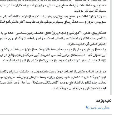
دستیابی به اطلاعات و ارتقاء سطح این دانش در ایران شد و همکاران ما در س
بسیار گرانبها نیز بودند.
امروز این ارتباطات در سطح وسیع‌تری برقرار است و سازمان با دانشگاههایی ما
سوییس، نروژ و ..... همکاریهای بسیار نزدیکی دارد. مقایسه آمار دانش‌آموختگا
همکاریهای علمی- آموزشی و انجام پروژه‌های مختلف زمین‌شناسی- معدنی با کشو
شناسی به داشتن ارتباطات بین‌المللی است. در این رابطه، از واگذاریهای انجا
اعتبار جهانی آن حکایت دارد.
این عنوان که " دانسته‌های زمین‌شناسی کمربند آلپی در کشورهای واقع در ای
(Gap) دارد". سفر آنها انجام شد و با بازدیدی که از بخشی از البرز انجام گرفت.
در ظاهر‌ آنها به بخشی از اهداف خود دست یافتند ولی در حقیقت علاج این کاستی 
ایجاد پایگاه ملی داده‌های علوم زمین ایران توسط سازمان زمین‌شناسی این نقیص
نماید. چند کلام بالا اشاره‌ای بود به آگاهی کافی مسئولان سازمان زمین‌شناسی
آینده که به طور جدی دنبال خواهد شد.
کلیدواژه‌ها
سخن سردبیر 61