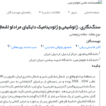
صفحه اصلی
مرور
اطلاعات نشریه
راهنمای نویسندگان
سنگ‌نگاری ، ژئوشیمی و ژئودینامیک دایکهای مرادلو (شما
نوع مقاله : مقاله پژوهشی
نویسندگان
¶
2
¶
2
¶
1
اکبر قاسمی برقی
منصور وثوقی عابدینی
سید محمد پورمعافی
1
دانشگاه پیام نور، مرکز اردبیل، اردبیل، ایران
2
دانشکده علوم زمین، دانشگاه شهید بهشتی، تهران، ایران
چکیده
غالب NNE – SSW بوده و در زمینه‌ای از برشهای آتشفشانی به س
در این دایکها نشـان می‌دهد. نمودارهای ژئوشیمیایی ضمن تأیید تفریق بلورین 
گداز بخشی ناچیز از یک منشأ سرشار از LILE
جایگاه کمانهای حاشیة قاره‌ای، کمانهای پس از برخورد و جزایر کمانی را برای