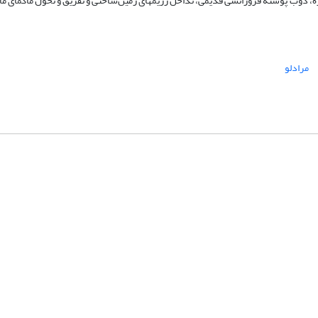
زه، ذوب پوستة فرورانشی قدیمی، تداخل رژیمهای زمین‌ساختی و تفریق و تحول ماگمای ماد
مرادلو
شماره تماس: 64592299 -021
صندوق پستی:
131851494
پست الکترونیک:
faslnameh1370@yahoo.com