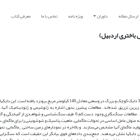
ارسال مقاله
داوران
ویژه نامه
تماس با ما
معرفی کتاب
آ
ل باختری اردبیل)
در منطقة مرادلو واقع در شمال مشکین شهر و شمال باختری ایران، افزون بر 300 دایک کوچک و بزرگ در وسعتی معادل 140 کیلومتر مربع 
ن ائوسن زیرین تزریق شده‌اند. مطالعات پیشین بدون اشاره به ژئوشیمی و ژئودینامیک آنها،
سنگ‌شناسی پیروکسن آندزیتی و تفریتی را برای این دایکها مشخص کرده است . مطالعات سنگ‌نگاری وجود دست کم 6 طیف سنگ‌شناسی و 
به عنوان عامل اساسی در تحولات ماگمایی، ماهیت پتاسیک و شوشونیتی را برای ماگمای سا
 یا گوشتـة متاسوماتیـزه را برای تولید ماگمای آنها مشخـص می‌سازند. و بالاخره در نمودارهای زمین ساختی _ماگمایی
 این دایکها نشان می‌دهند. جمع‌بندی داده‌های فوق بیانگر این حقیقت است که سنگ‌زایی