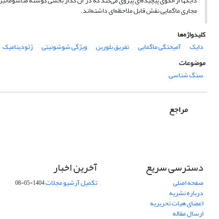
دایکها از الگوی پیچیده‌ای پیروی می‌کند که در آن گداز بخشی گوشتة متاسوماتی
مجاری ماگمایی نقش قابل ملاحظه‌ای داشته‌اند.
کلیدواژه‌ها
دایک
آمیختگی ماگمایی
تفریق بلورین
ویژگی شوشونیتی
ژئودینامیک
موضوعات
سنگ شناسی
مراجع
دسترسی سریع
آخرین اخبار
صفحه اصلی
تکمیل آرشیو مجلات
1404-05-08
درباره نشریه
اعضای هیات تحریریه
ارسال مقاله