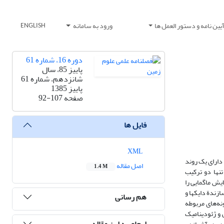
یین نامه و دستور العمل ها
ورود به سامانه
ENGLISH
دوره 16، شماره 61
پاییز 85، سال
شانزدهم، شماره 61
پاییز 1385
صفحه
92-107
فایل ها
XML
برونزد یافته است. این دایکها دارای یک روند
اصل مقاله
1.4 M
 تنها دو ترکیب
شواهـدی از آمیختگی و آلایش ماگمایی را
زندة دایکها و
هم رسانی
، نمونه‌های مربوطه
 و ژئودینامیک
ارجاع به این مقاله