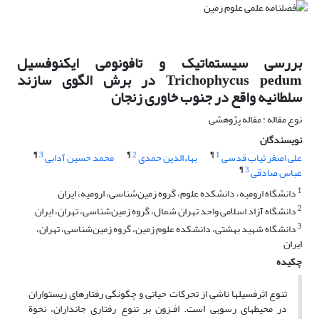
بررسی سیستماتیک و تافونومی ایکنوفسیل
Trichophycus pedum در برش الگوی سازند
سلطانیه واقع در جنوب خاوری زنجان
نوع مقاله : مقاله پژوهشی
نویسندگان
¶
3
¶
2
¶
1
علی اصغر ثیاب قدسی
بهاءالدین حمدی
محمد حسین آدابی
¶
3
عباس صادقی
1
دانشگاه ارومیه، دانشکده علوم، گروه زمین‌شناسی، ارومیه، ایران
2
دانشگاه آزاد اسلامی واحد تهران شمال، گروه زمین‌شناسی، تهران، ایران
3
دانشگاه شهید بهشتی، دانشکده علوم زمین، گروه زمین‌شناسی، تهران،
ایران
چکیده
تنوع اثرفسیلها ناشی از تحرکات حیاتی و چگونگی رفتارهای زیستواران
در محیطهای رسوبی است. افـزون بر تنوع رفتاری جانداران، نحوة