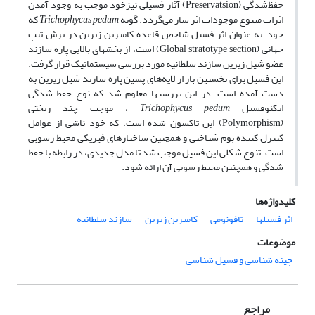
حفظ‌شدگی (Preservatsion) آثار فسیلی نیزخود موجب به وجود آمدن
اثرات متنوع موجودات اثر ساز می‌گردد. گونه
Trichophycus pedum
که
خود به عنوان اثر فسیل شاخص قاعده کامبرین زیرین در برش تیپ
جهانی (Global stratotype section) است، از بخشهای بالایی پاره سازند
عضو شیل زیرین سازند سلطانیه مورد بررسی سیستماتیک قرار گرفت.
این فسیل برای نخستین بار از لایه‌های پسین پاره سازند شیل زیرین به
دست آمده است. در این بررسیها معلوم شد که نوع حفظ شدگی
ایکنوفسیل
Trichophycus pedum
،
موجب چند ریختی
(Polymorphism) این تاکسون شده است، که خود ناشی از عوامل
کنترل کننده بوم شناختی و همچنین ساختارهای فیزیکی محیط رسوبی
است. تنوع شکلی این فسیل موجب شد تا مدل جدیدی، در رابطه با حفظ
شدگی و همچنین محیط رسوبی آن ارائه شود.
کلیدواژه‌ها
اثر فسیلها
تافونومی
کامبرین زیرین
سازند سلطانیه
موضوعات
چینه شناسی و فسیل شناسی
مراجع