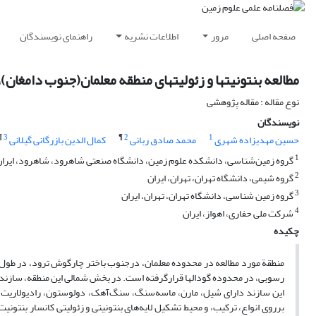
صفحه اصلی
مرور
اطلاعات نشریه
راهنمای نویسندگان
مطالعه بنتونیتها و زئولیتهای منطقه معلمان(جنوب دامغان)
نوع مقاله : مقاله پژوهشی
نویسندگان
¶
3
¶
2
1
حسین مهدیزاده شهری
محمد صادق ربانی
کمال الدین بازرگانی گیلانی
1
گروه زمین‌شناسی، دانشکده علوم زمین، دانشگاه صنعتی شاهرود، شاهرود، ایرا
2
گروه شیمی، دانشگاه تهران، تهران، ایران
3
گروه زمین شناسی، دانشگاه تهران، تهران، ایران
4
شرکت ملی حفاری، اهواز، ایران
چکیده
رسوبی، در محدوده گودالها قرارگرفته است. در بخش شمالی این منطقه، سازند
این سازند دارای شیل، مارن، ماسه‌سنگ، سنگ‌آهک، دولوستون، رادیولاریت، ت
برروی انواع، ترکیب، و محیط تشکیل لایه‌های بنتونیتی و زئولیتی کانسار بنتو