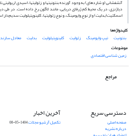
آتشفشانی (و شاردهای) به وجود آورنده بنتونیتها و زئولیتها، اسیدی (ریولیتی 
دیاژنزی، در یک محیط کم ژرفای دریایی، مانند لاگون رخ داده است. در طی دیاژ
اسمکتیت(بدلیت) و از نوع وایومینگ، و نوع زئولیتها، کلینوپتیلولیت سدیم‌دار ا
کلیدواژه‌ها
بنتونیت
تیپ وایومینگ
زئولیت
کلینوپتیلولیت
بدلیت
معادل سازند 
موضوعات
زمین شناسی اقتصادی
مراجع
دسترسی سریع
آخرین اخبار
صفحه اصلی
تکمیل آرشیو مجلات
1404-05-08
درباره نشریه
اعضای هیات تحریریه