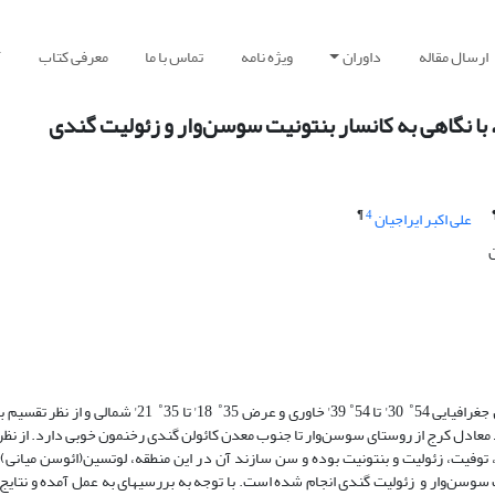
ارسال مقاله
داوران
ویژه نامه
تماس با ما
معرفی کتاب
آ
، با نگاهی به کانسار بنتونیت سوسن‌وار و زئولیت گندی
¶
4
علی اکبر ایراجیان
ن
منطقة مورد مطالعه در محدوده معلمان، درجنوب باختر چارگوش ترود، در طول جغرافیایی 54˚ 30' تا 54˚ 39' خاو
 معادل کرج از روستای سوسن‌وار تا جنوب معدن کائولن گندی رخنمون خوبی دارد. از ن
وفیت، زئولیت و بنتونیت بوده و سن سازند آن در این منطقه، لوتسین(ائوسن میانی)
نیت سوسن‌وار و زئولیت گندی انجام شده است. با توجه به بررسیهای به عمل آمده و نتا