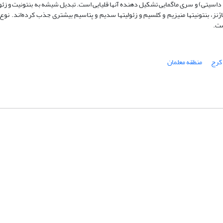
تا داسیتی) و سری ماگمایی تشکیل دهنده آنها قلیایی است. تبدیل شیشه به بنتونیت و زئ
نز، بنتونیتها منیزیم و کلسیم و زئولیتها سدیم و پتاسیم بیشتری جذب کرده‌اند. نوع 
ست.
کرج
منطقه معلمان
شماره تماس: 64592299 -021
صندوق پستی:
131851494
پست الکترونیک:
faslnameh1370@yahoo.com