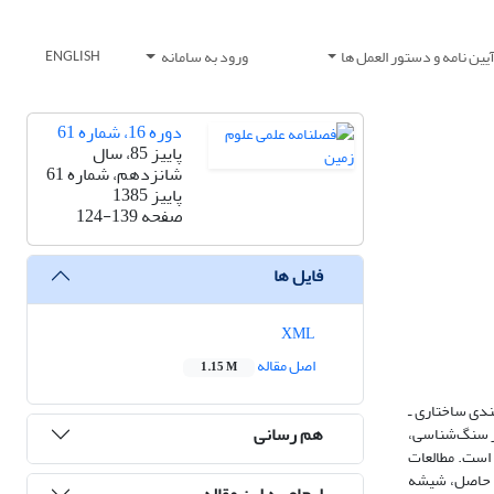
یین نامه و دستور العمل ها
ورود به سامانه
ENGLISH
دوره 16، شماره 61
پاییز 85، سال
شانزدهم، شماره 61
پاییز 1385
صفحه
124-139
فایل ها
XML
اصل مقاله
1.15 M
ری و عرض 35˚ 18' تا 35˚ 21' شمالی و از نظر تقسیم بندی ساختاری ـ
هم رسانی
ظر سنگ‌شناسی،
 است. مطالعات
یج حاصل، شیشه
ارجاع به این مقاله