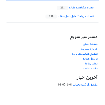
تعداد مشاهده مقاله
261
تعداد دریافت فایل اصل مقاله
216
دسترسی سریع
صفحه اصلی
درباره نشریه
اعضای هیات تحریریه
ارسال مقاله
تماس با ما
نقشه سایت
آخرین اخبار
تکمیل آرشیو مجلات
1404-05-08
شماره تماس: 64592299 -021
صندوق پستی:
131851494