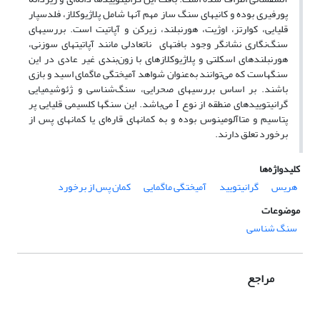
پورفیری بوده و کانیهای سنگ ساز مهم آنها شامل پلاژیوکلاز، فلدسپار
قلیایی، کوارتز، اوژیت، هورنبلند، زیرکن و آپاتیت است. بررسیهای
سنگ‌نگاری نشانگر وجود بافتهای ناتعادلی مانند آپاتیتهای سوزنی،
هورنبلندهای اسکلتی و پلاژیوکلازهای با زون‌بندی غیر عادی در این
سنگهاست که می‏‌توانند به‌عنوان شواهد آمیختگی ماگمای اسید و بازی
باشند. بر اساس بررسیهای صحرایی، سنگ‌شناسی و ژئوشیمیایی
گرانیتوییدهای منطقه از نوع I می‏‌باشد. این سنگها کلسیمی قلیایی پر
پتاسیم و متاآلومینوس بوده و به کمانهای قاره‌‏ای یا کمانهای پس از
برخورد تعلق دارند.
کلیدواژه‌ها
هریس
گرانیتویید
آمیختگی ماگمایی
کمان پس از برخورد
موضوعات
سنگ شناسی
مراجع