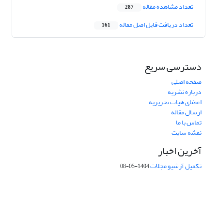
تعداد مشاهده مقاله
287
تعداد دریافت فایل اصل مقاله
161
دسترسی سریع
صفحه اصلی
درباره نشریه
اعضای هیات تحریریه
ارسال مقاله
تماس با ما
نقشه سایت
آخرین اخبار
تکمیل آرشیو مجلات
1404-05-08
شماره تماس: 64592299 -021
صندوق پستی:
131851494