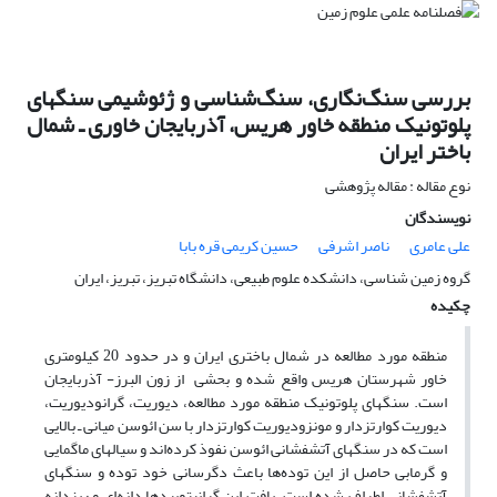
بررسی سنگ‌نگاری، سنگ‌شناسی و ژئوشیمی سنگهای
پلوتونیک منطقه خاور هریس، آذربایجان خاوری ـ شمال
‏باختر ایران
نوع مقاله : مقاله پژوهشی
نویسندگان
علی عامری
ناصر اشرفی
حسین کریمی قره بابا
گروه زمین شناسی، دانشکده علوم طبیعی، دانشگاه تبریز، تبریز، ایران
چکیده
منطقه مورد مطالعه در شمال‏ باختری ایران و در حدود 20 کیلومتری
خاور شهرستان هریس واقع شده و بحشی از زون البرز- آذربایجان
است. سنگهای پلوتونیک منطقه مورد مطالعه، دیوریت، گرانودیوریت،
دیوریت کوارتزدار و مونزودیوریت کوارتزدار با سن ائوسن میانی ـ بالایی
است که در سنگهای آتشفشانی ائوسن نفوذ کرده‌‏اند و سیالهای ماگمایی
و گرمابی حاصل از این توده‌‏ها باعث دگرسانی خود توده و سنگهای
آتشفشانی اطراف شده‏ است. بافت این گرانیتوییدها دانه‌ای و ریزدانه