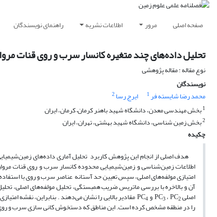
صفحه اصلی
مرور
اطلاعات نشریه
راهنمای نویسندگان
تحلیل داده‌های چند متغیره کانسار سرب و روی قنات مروا
نوع مقاله : مقاله پژوهشی
نویسندگان
2
1
محمد رضا شایسته فر
ایرج رسا
1
بخش مهندسی معدن، دانشگاه شهید باهنر کرمان– کرمان، ایران
2
بخش زمین شناسی، دانشگاه شهید بهشتی، تهران، ایران
چکیده
هدف اصلی از انجام این پژوهش کاربرد تحلیل آماری داده‌های زمین‌شیمیایی ب
امتیازی مولفه‌های اصلی، سپس تعیین حد آستانه عناصر سرب و روی با استفاده
اصلی PC
، PC
و PC
مقادیر بالایی را نشان می‌دهند . بنابراین، نقشه امتیازی م
4
3
2
را در منطقه مشخص کرده است. این مناطق که دستخوش کانی سازی سرب و روی ب