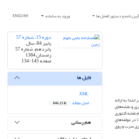
یین نامه و دستور العمل ها
ورود به سامانه
ENGLISH
دوره 15، شماره 57
پاییز 84، سال
پانزدهم، شماره 57
زمستان 1384
صفحه
134-145
فایل ها
XML
بتدا به ارائه
اصل مقاله
846.25 K
 ورود داده‌ها به نرم افزار surfer، رسم نقشه‌های کنتوری و نقشه‌های
م نقشه کنتوری
آن و بالاخره با بررسی ماتریس ضریب همبستگی، تحلیل مولفه‌های اصلی، تحلیل خوشه‌ای و نقشه‌‌های حاصل این نتایج به‌دست می‌آید که عناصر سرب (Pb) و روی (Zn) در مولفه‌های
هم رسانی
ازی سرب و روی
ارجاع به این مقاله