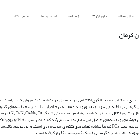
ارسال مقاله
داوران
ویژه نامه
تماس با ما
معرفی کتاب
آ
ن کرمان
رای دستیابی به یک الگوی اکتشافی مورد قبول در منطقه قنات مروان کرمان است. در ا
اطلاعات زمین‌شناسی و زمین‌شیمیایی محدوده کانسار سرب و روی قنات مروان کرمان پرداخته می‌شود و بعد
 از روش فراکتال، و در نهایت تعیین شاخص سریسیتی شدگی (K
O+Na
O/K
O) و رس
2
2
2
ولفه اصلی PC
تقریباً مشابه نقشه‌های کنتوری سرب و روی است‌. و این مولفه، کانی‌س
4
وده، تحت تاثیر دگرسانی فیلیک ( سریسیت ) قرار گرفته است.