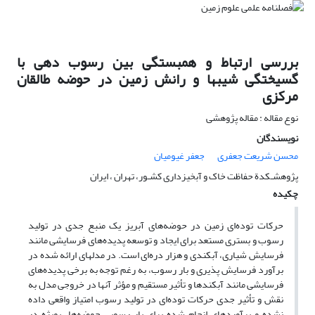
بررسی ارتباط و همبستگی بین رسوب دهی با
گسیختگی شیبها و رانش زمین در حوضه طالقان
مرکزی
نوع مقاله : مقاله پژوهشی
نویسندگان
محسن شریعت جعفری
جعفر غیومیان
پژوهشـکدة حفاظت خاک و آبخیزداری کشـور، تهران ، ایران
چکیده
حرکات توده‌ای زمین در حوضه‌های آبریز یک منبع جدی در تولید
رسوب و بستری مستعد برای ایجاد و توسعه پدیده‌های فرسایشی مانند
فرسایش شیاری، آبکندی و هزار دره‌ای است. در مدلهای ارائه شده در
برآورد فرسایش پذیری و بار رسوب، به رغم توجه به برخی پدیده‌های
فرسایشی مانند آبکندها و تأثیر مستقیم و مؤثر آنها در خروجی مدل به
نقش و تأثیر جدی حرکات توده‌ای در تولید رسوب امتیاز واقعی داده
نشده و برآوردهای انجام شده برای بار رسوبی حوضه‌ها بویژه در