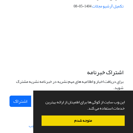
تکمیل آرشیو مجلات
1404-05-08
شماره تماس: 64592299 -021
صندوق پستی:
131851494
پست الکترونیک:
faslnameh1370@yahoo.com
faslnameh@gsi.ir
آدرس سایت:
http://www.gsjournal.ir
اشتراک خبرنامه
برای دریافت اخبار و اطلاعیه های مهم نشریه در خبرنامه نشریه مشترک
شوید.
اشتراک
این وب سایت از کوکی ها برای اطمینان از ارائه بهترین
خدمات استفاده می کند.
متوجه شدم
سامانه مدیریت نشریات علمی.
طراحی و پیاده سازی از
سیناوب