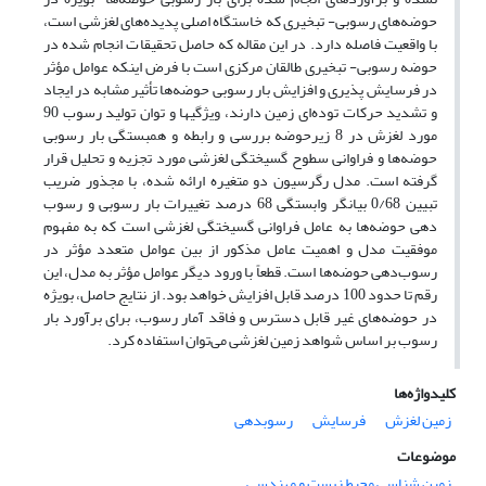
حوضه‌های رسوبی- تبخیری که خاستگاه اصلی پدیده‌های لغزشی است،
با واقعیت فاصله دارد. در این مقاله که حاصل تحقیقات انجام شده در
حوضه رسوبی- تبخیری طالقان مرکزی است با فرض اینکه عوامل مؤثر
در فرسایش پذیری و افزایش بار رسوبی حوضه‌ها تأثیر مشابه در ایجاد
و تشدید حرکات توده‌ای زمین دارند، ویژگیها و توان تولید رسوب 90
مورد لغزش در 8 زیرحوضه بررسی و رابطه و همبستگی بار رسوبی
حوضه‌ها و فراوانی سطوح گسیختگی لغزشی مورد تجزیه و تحلیل قرار
گرفته است. مدل رگرسیون دو متغیره ارائه شده، با مجذور ضریب
تبیین 0/68 بیانگر وابستگی 68 درصد تغییرات بار رسوبی و رسوب
دهی حوضه‌ها به عامل فراوانی گسیختگی لغزشی است که به مفهوم
موفقیت مدل و اهمیت عامل مذکور از بین عوامل متعدد مؤثر در
رسوب‌دهی حوضه‌ها است. قطعاً با ورود دیگر عوامل مؤثر به مدل، این
رقم تا حدود 100 درصد قابل افزایش خواهد بود. از نتایج حاصل، بویژه
در حوضه‌های غیر قابل دسترس و فاقد آمار رسوب، برای برآورد بار
رسوب بر اساس شواهد زمین لغزشی می‌توان استفاده کرد.
کلیدواژه‌ها
زمین لغزش
فرسایش
رسوبدهی
موضوعات
زمین شناسی محیط زیست و مهندسی