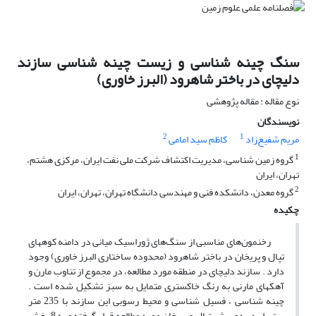
سنگ چینه شناسی و زیست چینه شناسی سازند
دلیچای در باختر شاهرود (البرز خاوری)
نوع مقاله : مقاله پژوهشی
نویسندگان
2
1
مریم شفیع‌زاد
کاظم سید امامی
1
گروه زمین شناسی، مدیریت اکتشاف شرکت ملی نفت ایران، مرکزی هشتم،
تهران، ایران
2
گروه معدن، دانشکده فنی و مهندسی دانشگاه تهران، تهران، ایران
چکیده
رخنمون‌های مناسبی از سنگ‌های ژوراسیک میانی در دامنه کوههای
تپال و پریخان در باختر شاهرود (محدوده ساختاری البرز خاوری) وجود
دارد . سازند دلیچای در منطقه مورد مطالعه، در مجموع از تناوب مارن و
آهکهای مارنی به رنگ خاکستری متمایل به سبز تشکیل شده است .
چینه شناسی ، فسیل شناسی و محیط رسوبی این سازند با 235 متر
ستبرا، در دو برش تپال و پریخان مورد مطالعه قرار گرفته و به 8 بخش