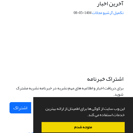
آخرین اخبار
تکمیل آرشیو مجلات
1404-05-08
شماره تماس: 64592299 -021
صندوق پستی:
131851494
پست الکترونیک:
faslnameh1370@yahoo.com
faslnameh@gsi.ir
آدرس سایت:
http://www.gsjournal.ir
اشتراک خبرنامه
برای دریافت اخبار و اطلاعیه های مهم نشریه در خبرنامه نشریه مشترک
شوید.
اشتراک
این وب سایت از کوکی ها برای اطمینان از ارائه بهترین
خدمات استفاده می کند.
متوجه شدم
سامانه مدیریت نشریات علمی.
طراحی و پیاده سازی از
سیناوب