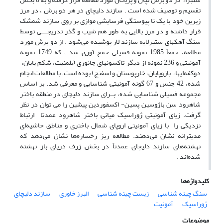
تقسیم و توصیف شده است . سازند دلیچای در هر دو برش ، در مرز
زیرین خود با یک نا پیوستگی فرسایشی موازی بر روی سازند شمشک
قرار داشته و در مرز بالایی به طور هم شیب و گذر تدریجــــی توسط
سنگ آهکهای ستبرلایه سازند لار پوشیده می‌شود . از دو برش مورد
مطالعه، جمعاً 1985 نمونه فسیلی جمع آوری شد ، که 1749 نمونه
آمونیتی و 236 نمونه از دیگر تاکسونهای جانوری (بلمنیت، شکم پایان،
دوکفه‌ایها، بازوپایان، خارپوستان و اسفنج) بوده است. با مطالعات انجام
شده، 42 جنس و 67 گونه آمونیتی شناسایی و معرفی شد. بر اساس
مجموعه فسیلی شناسایی شده، بــرای سازند دلیچای در منطقه باختر
شاهرود سن باژوسین پسین- اکسفوردین پیشین را می توان در نظر
گرفت. زیای آمونیتی ژوراسیک میانی باختر شاهرود عمدتا ارتباط
نزدیکی را با زیای آمونیتی اروپای شمال باختری و مناطق حاشیه‌ای
مدیترانه نشان می‌دهند. مطالعه ریز رخساره‌ها نشان می‌دهد که
نهشته‌های سازند دلیچای عمدتاً در بخش ژرف دریای باز نهشته
شده‌اند .
کلیدواژه‌ها
سنگ چینه شناسی
زیست چینه شناسی
البرز خاوری
سازند دلیچای
ژوراسیک
آمونیت
موضوعات