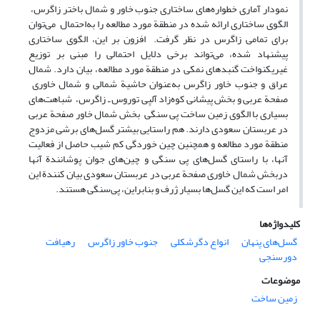
نمودار آماری خطواره‌های ساختاری جنوب خاور و شمال باختر زاگرس،
الگوی ساختاری ارائه شده در منطقة مورد مطالعه را به‌احتمال می‌توان
برای تمامی زاگرس در نظر گرفت. افزون بر این، الگوی ساختاری
پیشنهاد شده، می‌تواند برخی دلایل احتمالی را مبنی بر توزیع
غیریکنواخت گنبدهای نمکی در منطقة مورد مطالعه، بیان دارد. شمال
عراق و جنوب خاور زاگرس به‌عنوان حاشیة شمالی و شمال خاوری
صفحة عربی و بخش پیشانی کوه‌زاد آلپی توروس ـ زاگرس، شباهت‌های
بسیاری با الگوی زمین ساخت پی سنگی بخش شمال خاور صفحة عربی
در عربستان سعودی دارند. هم راستایی بیشتر گسل‌های برشی مزدوج
منطقة مورد مطالعه و همچنین چین خوردگی‌ کم شیب حاصل از فعالیت
آنها‌، با راستای گسل‌های پی سنگی و چین‌های جوان پوشانندة آنها
دربخش شمال خاوری صفحة عربی در عربستان سعودی بیان کنندة این
امر است که این گسل‌ها بسیار ژرف و بنابراین، پی‌سنگی هستند.
کلیدواژه‌ها
گسل‌های پنهان
انواع دگرشکلی
جنوب خاور زاگرس
رهیافت
دورسنجی
موضوعات
زمین ساخت