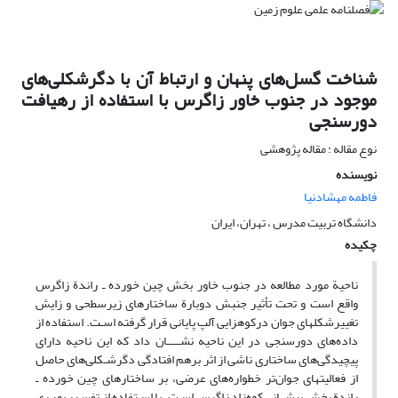
شناخت گسل‌های پنهان و ارتباط آن با دگرشکلی‌‌های
موجود در جنوب خاور زاگرس با استفاده از رهیافت
دورسنجی
نوع مقاله : مقاله پژوهشی
نویسنده
فاطمه مهشادنیا
دانشگاه تربیت مدرس ، تهران، ایران
چکیده
ناحیة مورد مطالعه در جنوب خاور بخش چین خورده ـ راندة زاگرس
واقع است و تحت تأثیر جنبش دوبارة ساختارهای زیرسطحی و زایش
تغییرشکلهای جوان درکوهزایی آلپ پایانی قرار گرفته اسـت. استفاده از
داده‌های دورسنجی در این ناحیه نشـــــان داد که این ناحیه دارای
پیچیدگی‌های ساختاری ناشی از اثر برهم افتادگی دگرشـکلی‌های حاصل
از فعالیتهای جوان‌‌تر خطواره‌های عرضی‌، بر ساختارهای چین خورده ـ
راندة بخش پیشــانی کوه‌زاد زاگرس اسـت. با اسـتفاده از تفسـیر بصـری