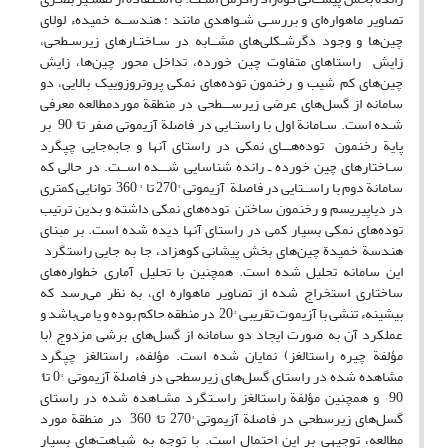
تصاویر ماهواره‌‌‌ای و بررسـی شـواهدی مانند : هندســه خمیدهء لولای
چین‌ها و وجود دگرشـکلی‌های مشــابه در سـاختـارهای زیرسـطحی،
زایش راستاهای متفاوت چین خورده‌، تداخل محور چین‌ها‌، زایش
چین‌های کم شیب و رخنمون توده‌های نمکی پروتروزوییک بالایی، دو
سامانه از گسل‌های عرضی زیرســـطحی در منطقة موردمطالعه معرفی
شـده است. سـامانة اول با راستـایی در فاصلة آزیموتی صفر تا° 90 بر
پایة رخنمون توده‌هـــای نمکی در راستای آنها و جابه‌جایی چپگرد
سـاختارهای چین خورده ـ رانده شناسایی شـــده اســت. در حالی که
سامانة دوم با راســتایی در فاصلة آزیموتی °270 تا ° 360 توانایی کمتری
در دیاپیریسم و رخنمون ساختن توده‌های نمکی داشته و بدین ترتیب
توده‌های نمکی بسیار کمی در راستای آنها دیده شده است. بر مبنای
هندسة خمیدة چین‌های بخش پیشانی کوهزاد، جا به جایی راستگرد
این سامانه تحلیل شده است. همچنین با تحلیل آماری خطواره‌های
ساختاری استخراج شده از تصاویر ماهواره ای، به نظر می‌رسد که
بیشینهء تنشی با آزیموت تقریبی °20 در منطقه حاکم بوده و یا می‌باشد و
عملکرد آن به صورت ایجاد دو سامانه از گسل‌های برشی مزدوج (با
مؤلفة چیره راستالغز) نمایان شده است. مؤلفهء راستالغز چپگرد
مشاهده شده در راستای گسل‌های زیرسطحی در فاصلة آزیموتی °0 تا°
90 و همچنین مؤلفة راستالغز راسـتگرد مشـاهده شده در راستای
گسل‌های زیرسطحی در فاصلة آزیموتی °270 تا° 360 در منطقة مورد
مطالعه، توجیهی بر این احتمال است. با توجه به شباهت‌های بسیار