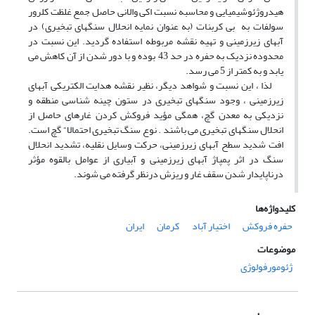
هیدروژئوشیمیایی و محاسبه نسبت اکی والانی حاصل جمع غلظت کلرور
سولفات به بی کربنات (به عنوان نمایه انحلال سنگهای تبخیری) در
آبهای زیرزمینی و تهیه نقشه مربوطه استفاده گردید. این نسبت در
محدوده نزدیک به حفره در حد 43 بوده و با دور شدن از آن کاهش می
یابد و به کمتر از 5 می رسد.
لذا ، این نسبت و شواهد دیگر، نظیر نقشه هدایت الکتریکی آبهای
زیرزمینی ، وجود سنگهای تبخیری در ستون چینه شناسی منطقه و
نزدیکی به معدن گچ، همگی مؤید فروکش کردن غارهای حاصل از
انحلال سنگهای تبخیری می باشند . نوع سنگ تبخیری احتمالا“ گچ است.
افت شدید سطح آبهای زیرزمینی، حرکت وسایل نقلیه، تشدید انحلال
سنگ در اثر پمپاژ آبهای زیرزمینی و آبیاری از عوامل بالقوه مؤثر
درناپایدار شدن سقف غار و ریزش درنظر گرفته می شوند.
کلیدواژه‌ها
حفره فروکش
اختیار آباد
کرمان
ایران
موضوعات
ژئومورفولوژی