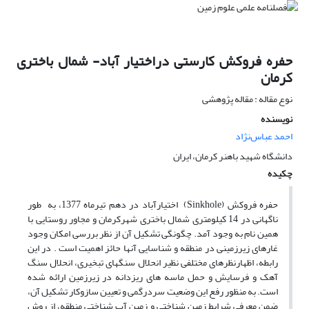
حفره فروکش کارستی دراختیار آباد- شمال باختری
کرمان
نوع مقاله : مقاله پژوهشی
نویسنده
احمد عباس‌نژاد
دانشگاه شهید باهنر کرمان، ایران
چکیده
حفره فروکش (Sinkhole) اختیارآباد در دهم تیرماه 1377، به طور
ناگهانی در 14 کیلومتری شمال باختری شهرکرمان و مجاور روستایی با
همین نام به وجود آمد. چگونگی تشکیل آن از نظر بررسی امکان وجود
غارهای زیرزمینی در منطقه و شناسایی آنها حائز اهمیت است . در این
رابطه، اظهارنظرهای مختلفی نظیر انحلال سنگهای تبخیری، انحلال سنگ
آهک و فرسایش و حمل ماسه های ریزدانه در زیرزمین ارائه شده
است. به منظور رفع این وضعیت سردرگمی و تعیین سازوکار تشکیل آن،
ضمن معرفی شرایط زمین شناختی و زمین آب شناختی منطقه، از روش