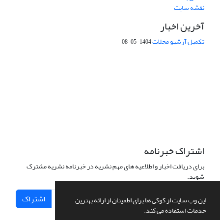
نقشه سایت
آخرین اخبار
تکمیل آرشیو مجلات
1404-05-08
شماره تماس: 64592299 -021
صندوق پستی:
131851494
پست الکترونیک:
faslnameh1370@yahoo.com
faslnameh@gsi.ir
آدرس سایت:
http://www.gsjournal.ir
اشتراک خبرنامه
برای دریافت اخبار و اطلاعیه های مهم نشریه در خبرنامه نشریه مشترک
شوید.
اشتراک
این وب سایت از کوکی ها برای اطمینان از ارائه بهترین
خدمات استفاده می کند.