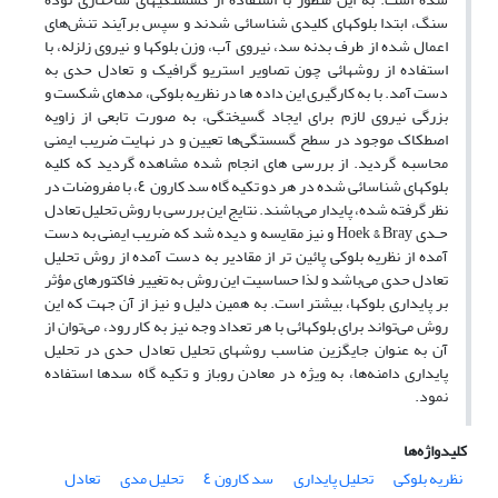
سنگ، ابتدا بلوکهای کلیدی شناسائی شدند و سپس برآیند تنش‌های
اعمال شده از طرف بدنه سد، نیروی آب، وزن بلوکها و نیروی زلزله، با
استفاده از روشهائی چون تصاویر استریو گرافیک و تعادل حدی به
دست آمد. با به کارگیری این داده ها در نظریه بلوکی، مدهای شکست و
بزرگی نیروی لازم برای ایجاد گسیختگی، به صورت تابعی از زاویه
اصطکاک موجود در سطح گسستگی‌ها تعیین و در نهایت ضریب ایمنی
محاسبه گردید. از بررسی های انجام شده مشاهده گردید که کلیه
بلوکهای شناسائی شده در هر دو تکیه گاه سد کارون ٤، با مفروضات در
نظر گرفته شده، پایدار می‌باشند. نتایج این بررسی با روش تحلیل تعادل
حـدى Hoek & Bray و نیز مقایسه و دیده شد که ضریب ایمنی به دست
آمده از نظریه بلوکی پائین تر از مقادیر به دست آمده از روش تحلیل
تعادل حدی می‌باشد و لذا حساسیت این روش به تغییر فاکتورهای مؤثر
بر پایداری بلوکها، بیشتر است. به همین دلیل و نیز از آن جهت که این
روش می‌تواند برای بلوکهائی با هر تعداد وجه نیز به کار رود، می‌توان از
آن به عنوان جایگزین مناسب روشهای تحلیل تعادل حدی در تحلیل
پایداری دامنه‌ها، به ویژه در معادن روباز و تکیه گاه سدها استفاده
نمود.
کلیدواژه‌ها
نظریه بلوکی
تحلیل پایداری
سد کارون ٤
تحلیل مدى
تعادل