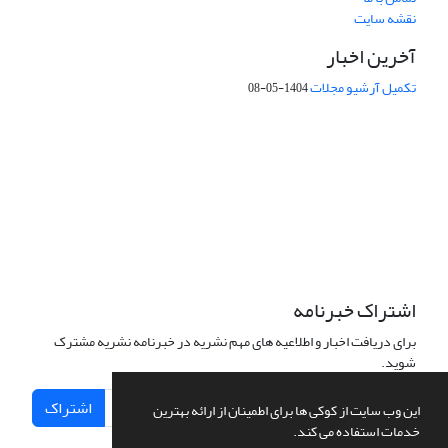
نقشه سایت
آخرین اخبار
تکمیل آرشیو مجلات
1404-05-08
شماره تماس: 64592299 -021
صندوق پستی:
131851494
پست الکترونیک:
faslnameh1370@yahoo.com
faslnameh@gsi.ir
آدرس سایت:
http://www.gsjournal.ir
اشتراک خبرنامه
برای دریافت اخبار و اطلاعیه های مهم نشریه در خبرنامه نشریه مشترک
شوید.
اشتراک
این وب سایت از کوکی ها برای اطمینان از ارائه بهترین
خدمات استفاده می کند.