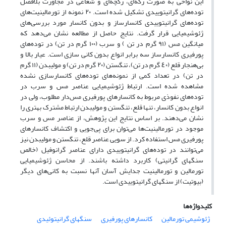
این نواحی به صورت رگه‌ای، رگچه‌ای و شعاعی در مجاورت بلافصل
توده‌های گرانیتوییدی تشکیل شده است. ۲۰ نمونه از تورمالینیت‌های
توده‌های گرانیتوییدی کانسارساز و بدون کانسار مورد بررسی‌های
ژئوشیمیایی قرار گرفت. نتایج حاصل از مطالعه نشان می‌دهد که
میانگین مس (۹۱ گرم در تن ) و سرب (۱۰۰ گرم در تن) در توده‌های
پورفیری کانسارساز سه برابر انواع بدون کانی سازی است. عیار بالا و
بی‌هنجار قلع (٤٠ گرم در تن)، تنگستن (۲۰ گرم در تن) و مولیبدن (۱۱ گرم
در تن) در تعداد کمی از نمونه‌های توده‌های کانسارسازی نشده
مشاهده شده است. ارتباط ژئوشیمیایی عناصر مس و سرب در
توده‌های نفوذی مربوط به کانسارهای پورفیری مس‌دار مطلوب، ولی در
انواع بدون کانسار، تنها قلع، تنگستن و مولیبدن ارتباط مشترک بهتری را
نشان می‌دهند. بر اساس نتایج این پژوهش، از عناصر مس و سرب
موجود در تورمالینیت‌ها می‌توان برای پی‌جویی و اکتشاف کانسارهای
پورفیری مس استفاده کرد. از سویی عناصر قلع، تنگستن و مولیبدن نیز
می‌توانند در توده‌های گرانیتوییدی دارای عناصر گرانوفیل (خالص
سنگهای گرانیتی) کاربرد داشته باشند. از محاسن ژئوشیمیایی
تورمالین و تورمالینیت جدایش آسان آنها نسبت به کانی‌های دیگر
(بیوتیت) از سنگهای گرانیتوییدی است.
کلیدواژه‌ها
ژئوشیمی تورمالین
کانسارهای پورفیری
سنگهای گرانیتوئیدی