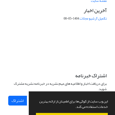
نقشه سایت
آخرین اخبار
تکمیل آرشیو مجلات
1404-05-08
شماره تماس: 64592299 -021
صندوق پستی:
131851494
پست الکترونیک:
faslnameh1370@yahoo.com
faslnameh@gsi.ir
آدرس سایت:
http://www.gsjournal.ir
اشتراک خبرنامه
برای دریافت اخبار و اطلاعیه های مهم نشریه در خبرنامه نشریه مشترک
شوید.
اشتراک
این وب سایت از کوکی ها برای اطمینان از ارائه بهترین
خدمات استفاده می کند.