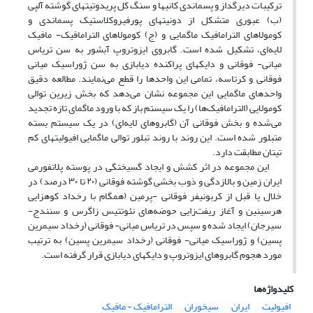
ترکیبات دیرگداز و پسماندی کانیها و سنگ کل پریدوتیتهای گوشته آلپی
(ب) عبوری متشکل از دونیتهای پورفیروکلاستیک پسماندی و
کومولاهای الترامافیک ماگمایی و (ج) کومولاهای الترامافیک- مافیک
لایه‌ای، تشکیل شده است. گابروی ایزوتروپ آبشور به سن تریاس
میانی- فوقانی و دایکهای پراکنده دیابازی به سن ژوراسیک میانی
فوقانی و کرتاسه، تمامی این واحدها را قطع می‌نمایند. مطالعه دقیق
واحدهای ماگمایی این مجموعه نشان می‌دهد که بخش زیرین توالی
کومولایی (الترامافیک‌ها) را یک سیستم باز که با ورود ماگمای تازه تجدید
می‌شده و بخش فوقانی آن (گابروهای لایه‌ای) در یک سیستم بسته
متبلور شده است. این روند با روند تبلور توالی ماگمایی افیولیتهای کم
تیتان مطابقت دارد.
این مجموعه در اثر کشش و ایجاد گسیختگی در پوسته پلاتفورمی
ایران زمین و بالازدگی و ذوب بخشی گوشته فوقانی (۲۰ تا ۳۰ درصد) در
خلال یا قبل از کربونیفر فوقانی -پرمین (همگام با رخداد کوهزایی
هرسینین و آغاز ریفت‌زایی حوضه‌های نئوتتیس زاگرس و سنندج-
سیرجان) ایجاد شده و سپس در تریاس میانی- فوقانی (رخداد سیمرین
پسین) و ژوراسیک میانی- فوقانی (رخداد سیمرین پسین) به ترتیب
مورد هجوم گابروهای ایزوتروپ و دایکهای دیابازی قرار گرفته است.
کلیدواژه‌ها
افیولیت
ایران
سیخوران
الترامافیک - مافیک