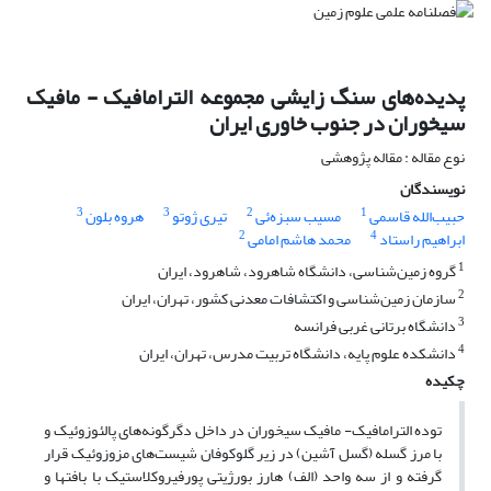
پدیده‌های سنگ زایشی مجموعه الترامافیک - مافیک
سیخوران در جنوب خاوری ایران
نوع مقاله : مقاله پژوهشی
نویسندگان
3
3
2
1
حبیب‌الله قاسمی
مسیب سبزه‌ئی
تیری ژوتو
هروه بلون
2
4
ابراهیم راستاد
محمد هاشم امامی
1
گروه زمین‌شناسی، دانشگاه شاهرود، شاهرود، ایران
2
سازمان زمین‌شناسی و اکتشافات معدنی کشور، تهران، ایران
3
دانشگاه برتانی غربی فرانسه
4
دانشکده علوم پایه، دانشگاه تربیت مدرس، تهران، ایران
چکیده
توده الترامافیک- مافیک سیخوران در داخل دگرگونه‌های پالئوزوئیک و
با مرز گسله (گسل آشین) در زیر گلوکوفان شیست‌های مزوزوئیک قرار
گرفته و از سه واحد (الف) هارز بورژیتی پورفیروکلاستیک با بافتها و