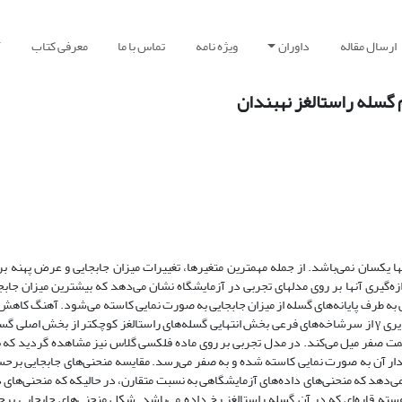
ارسال مقاله
داوران
ویژه نامه
تماس با ما
معرفی کتاب
آ
گسله راستالغز نهبندان
ها یکسان نمی‌باشد. از جمله مهمترین متغیرها، تغییرات میزان جابجایی و عرض پهنه ب
ازه‌گیری آنها بر روی مدلهای تجربی در آزمایشگاه نشان می‌دهد که بیشترین میزان جابج
به طرف پایانه‌های گسله از میزان جابجایی به صورت نمایی کاسته می‌شود. آهنگ کاهش 
بررسی کرد. ضریب کاهش پذیری γ از سرشاخه‌های فرعی بخش انتهایی گسله‌های راستالغز کوچکتر از بخش اصلی
مت صفر میل می‌کند. در مدل تجربی بر روی ماده فلکسی گلاس نیز مشاهده گردید که 
قدار آن به صورت نمایی کاسته شده و به صفر می‌رسد. مقایسه منحنی‌های جابجایی برح
د که منحنی‌های داده‌های آزمایشگاهی به نسبت متقارن، در حالیکه که منحنی‌های د
پوسته قاره‌ای که در آن گسله راستالغز رخ داده می‌باشد. شکل منحنی‌های جابجایی ب