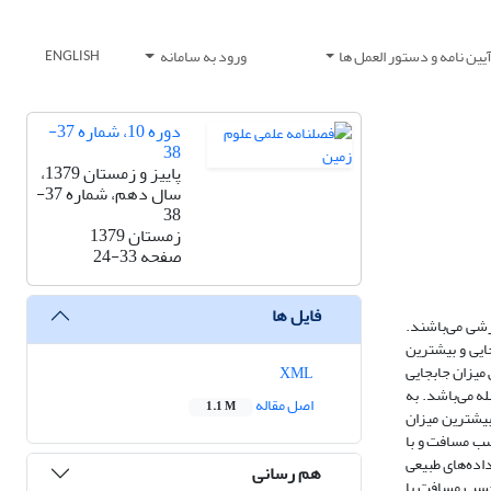
یین نامه و دستور العمل ها
ورود به سامانه
ENGLISH
دوره 10، شماره 37-
38
پاییز و زمستان 1379،
سال دهم، شماره 37-
38
زمستان 1379
صفحه
24-33
فایل ها
رشی می‌باشند.
ایی و بیشترین
میزان جابجایی
XML
 گسله می‌باشد. به
اصل مقاله
1.1 M
بیشترین میزان
سب مسافت و با
اده‌های طبیعی
هم رسانی
رحسب مسافت با