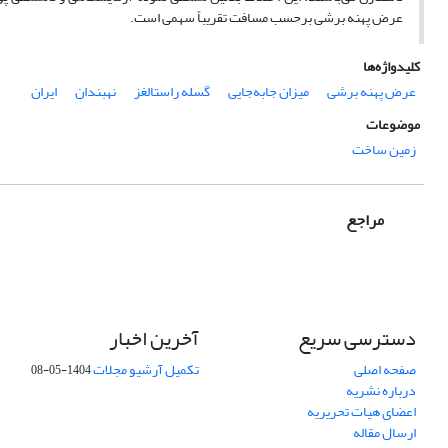
عرض پهنه برشی برحسب مسافت تقریباً سهمی است.
کلیدواژه‌ها
عرض پهنه برشی
میزان جابه‌جایی
گسله راستالغز
نهبندان
ایران
موضوعات
زمین ساخت
مراجع
دسترسی سریع
آخرین اخبار
صفحه اصلی
تکمیل آرشیو مجلات
1404-05-08
درباره نشریه
اعضای هیات تحریریه
ارسال مقاله