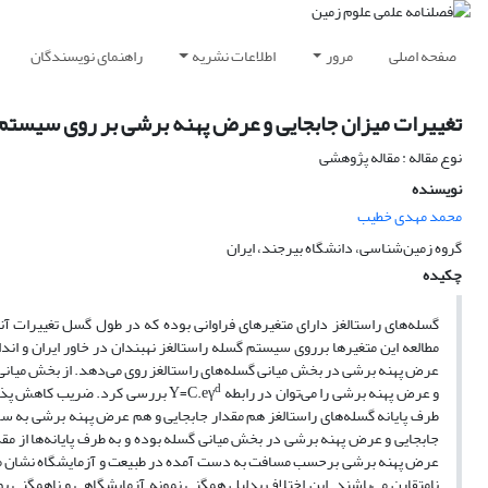
صفحه اصلی
مرور
اطلاعات نشریه
راهنمای نویسندگان
تغییرات میزان جابجایی و عرض پهنه برشی بر روی سیستم 
نوع مقاله : مقاله پژوهشی
نویسنده
محمد مهدی خطیب
گروه زمین‌شناسی، دانشگاه بیرجند، ایران
چکیده
گسله‌های راستالغز دارای متغیرهای فراوانی بوده که در طول گسل تغییرات آن
مطالعه این متغیرها برروی سیستم گسله راستالغز نهبندان در خاور ایران و اند
عرض پهنه برشی در بخش میانی گسله‌های راستالغز روی می‌دهد. از بخش میانی 
d
و عرض پهنه برشی را می‌توان در رابطه Y=C.eγ
طرف پایانه گسله‌های راستالغز هم مقدار جابجایی و هم عرض پهنه برشی به س
جابجایی و عرض پهنه برشی در بخش میانی گسله بوده و به طرف پایانه‌ها از م
عرض پهنه برشی برحسب مسافت به دست آمده در طبیعت و آزمایشگاه نشان می‌ده
نامتقارن می‌باشند. این اختلاف بدلیل همگنی نمونه آزمایشگاهی و ناهمگنی 