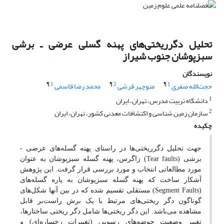
تحلیل دگرریختی‌های پهنه گسلی عرضی ـ برشی
سبزپوشان جنوب شیراز
نویسندگان
¶
1
¶
2
¶
1
حجت‌الله صفری
منوچهر قرشی
محمد رضا قاسمی
1
دانشگاه تربیت مدرس، تهران، ایران
2
سازمان زمین شناسی و اکتشافات معدنی کشور، تهران، ایران
چکیده
جهت تحلیل دگرریختی‌ها در راستای پهنه گسله‌های عرضی -
برشی
(Tear faults)
زاگرس، پهنه گسله سبزپوشان به عنوان
مورد مطالعاتی انتخاب و مورد بررسی قرار گرفت. این پژوهش
آشکار ساخت که پهنه گسله سبزپوشان به پاره گسله‌های
(
Segment Faults
)
مستقلی تقسیم شده که در بین آنها شکل‌های
گوناگون دگر ریختی‌های مرتبط با یک برش راست‌بر قابل
مشاهده می‌باشد. این دگر ریختی‌ها شامل دگر ریختی ساختارها،
تغییر وضعیت حوضه‌های رسوبی (تغییرات رخساره‌ای) و