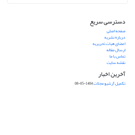
دسترسی سریع
صفحه اصلی
درباره نشریه
اعضای هیات تحریریه
ارسال مقاله
تماس با ما
نقشه سایت
آخرین اخبار
تکمیل آرشیو مجلات
1404-05-08
شماره تماس: 64592299 -021
صندوق پستی:
131851494
پست الکترونیک:
faslnameh1370@yahoo.com
faslnameh@gsi.ir