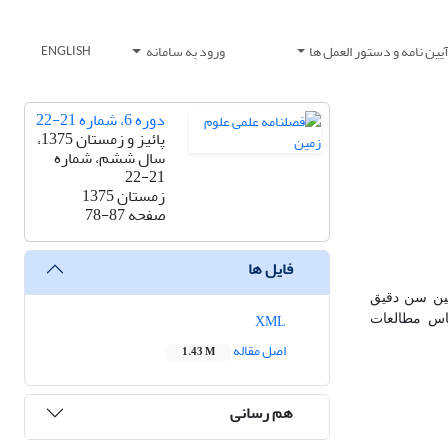
یین نامه و دستور العمل ها
ورود به سامانه
ENGLISH
دوره 6، شماره 21-22
پائیز و زمستان 1375،
سال ششم، شماره
21-22
زمستان 1375
صفحه
78-87
فایل ها
رای مطالعه سیستماتیک و تعیین سن دقیق
XML
ساس مطالعات
اصل مقاله
1.43 M
هم رسانی