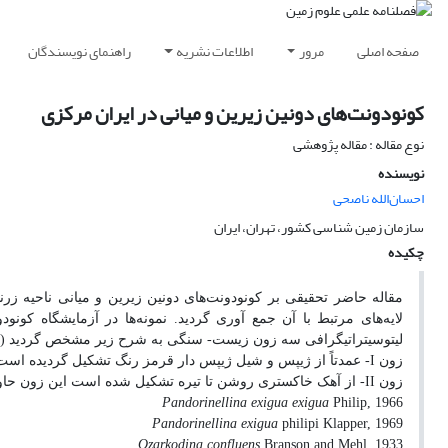
صفحه اصلی
مرور
اطلاعات نشریه
راهنمای نویسندگان
کونودونت‌های دونین زیرین و میانی در ایران مرکزی
نوع مقاله : مقاله پژوهشی
نویسنده
احسان‌الله ناصحی
سازمان زمین شناسی کشور، تهران، ایران
چکیده
لایه
های مرتبط با آن جمع آوری گردید. نمونه‌ها در آزمایشگاه کو
لیتوسیتراتیگرافی سه زون زیست- سنگی به شرح زیر مشخص گردید (شکل ها
زون
I
- عمدتاً از ژیپس و شیل ژیپس دار قرمز رنگ تشکیل گردیده است
زون
II
- از آهک خاکستری روشن تا تیره تشکیل شده است این زون حاوی
Pandorinellina exigua exigua
Philip, 1966
Pandorinellina exigua
philipi Klapper, 1969
Ozarkodina confluens
Branson and Mehl, 1933