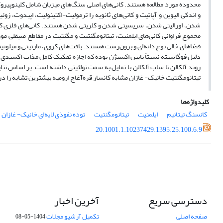
محدوده مورد مطالعه هستند. کانی‌های اصلی سنگ‌های میزبان شامل کلینوپیروکسن‌
و اندکی الیوین و آپاتیت و کانی‌های ثانویه را ترمولیت-اکتینولیت، اپیدوت،
شدن، اورالیتی شدن، سریسیتی شدن و کلریتی شدن هستند. کانی‌های فلزی کانس
فضاهای خالی نوع دانه‌ای و برون‌رست هستند. بافت‌های کروی، مارتیتی و میلون
دلیل فوگاسیته نسبتاً پایین اکسیژن بوده که اجازه تفکیک کامل مذاب اکسید
روند آلکالن تا ساب آلکالن با تمایل به سمت تولئیتی داشته است. بر اساس نتا
تیتانومگنتیت خانیک- غازان مشابه کانسار قره‌آغاج ارومیه بیشترین تشابه را در سطح جهانی با کانسا
کلیدواژه‌ها
کانسنگ تیتانیم
ایلمنیت
تیتانومگنتیت
توده نفوذی لایه‌ای خانیک- غازان
20.1001.1.10237429.1395.25.100.6.9
دسترسی سریع
آخرین اخبار
صفحه اصلی
تکمیل آرشیو مجلات
1404-05-08