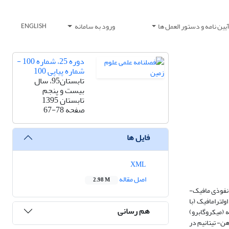
یین نامه و دستور العمل ها
ورود به سامانه
ENGLISH
دوره 25، شماره 100 -
شماره پیاپی 100
تابستان95، سال
بیست و پنجم
تابستان 1395
صفحه
67-78
فایل ها
XML
اصل مقاله
2.98 M
رین نفوذی مافیک-
لترامافیک (با
هم رسانی
 (میکروگابرو)
ن- تیتانیم در