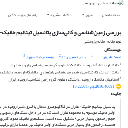
صفحه اصلی
مرور
اطلاعات نشریه
راهنمای نویسندگان
بررسی زمین‌شناسی و کانی‌سازی پتانسیل تیتانیم خانیک- غ
نوع مقاله : مقاله پژوهشی
نویسندگان
3
2
1
صمد علیپور
بهناز حسین زاده
یوسف رحیم سوری
1
دانشیار، دانشگاه ارومیه، دانشکده علوم، گروه زمین‌شناسی، ارومیه، ایران
2
دانش‌آموخته کارشناسی ارشد زمین‌شناسی اقتصادی، دانشگاه ارومیه، دانشکده عل
3
استادیار، دانشگاه ارومیه، دانشکده علوم، گروه زمین‌شناسی، ارومیه، ایران
10.22071/gsj.2016.40691
چکیده
پتانسیل تیتانیم خانیک- غازان در 82 کیلومتری شما
اولترامافیک موسوم به مجموعه غازان است که در در داخل سنگ‌های رسوبی پالئ
حجم رخنمون بسیار جزئی) تشکیل شده است. سنگ‌های مافیک عموماً گابرویی بو
هستند. رخنمون‌های بسیار جزئی سنگ‌های اولترامافیک نیز عمدتاً دارای ترکیب و