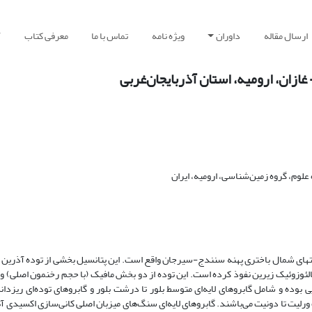
ارسال مقاله
داوران
ویژه نامه
تماس با ما
معرفی کتاب
آ
ازان، ارومیه، استان آذربایجان‌غربی
وم، گروه زمین‌شناسی، ارومیه، ایران
ل باختری شهر ارومیه در انتهای شمال باختری پهنه سنندج-سیرجان واقع است. این پتانسیل بخشی از توده آذ
وزوئیک زیرین نفوذ کرده است. این توده از دو بخش مافیک (با حجم رخنمون اصلی) و او
ده و شامل گابروهای لایه‌ای متوسط بلور تا درشت بلور و گابروهای توده‌ای ریزدانه
رلیت تا دونیت می‌باشند. گابروهای لایه‌ای سنگ‌های میزبان اصلی کانی‌سازی اکسیدی آه