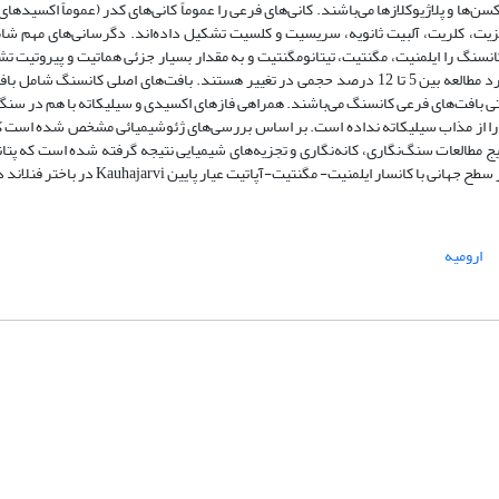
ها و پلاژیوکلازها می‌باشند. کانی‌های فرعی را عموماً کانی‌های کدر (عموماً اکسیدهای
 زوئیزیت، کلریت، آلبیت ثانویه، سریسیت و کلسیت تشکیل داده‌اند. دگرسانی‌های مهم 
نگ را ایلمنیت، مگنتیت، تیتانومگنتیت و به مقدار بسیار جزئی هماتیت و پیروتیت ت
مجموع فراوانی کانی‌های ایلمنیت، تیتانومگنتیت و مگنتیت در مقاطع صیقلی مورد مطالعه بین 5 تا 12 درصد حجمی در تغییر هستند. بافت‌های اصل
یتی بافت‌های فرعی کانسنگ می‌باشند. همراهی فازهای اکسیدی و سیلیکاته با هم در سنگ‌
ی را از مذاب سیلیکاته نداده است. بر اساس بررسی‌های ژئوشیمیائی مشخص شده است که
یج مطالعات سنگ‌نگاری، کانه‌نگاری و تجزیه‌های شیمیایی نتیجه گرفته شده است که پتا
ر ایلمنیت- مگنتیت‌-آپاتیت عیار پایین Kauhajarvi در باختر فنلاند دارد.
ارومیه
شماره تماس: 64592299 -021
صندوق پستی:
131851494