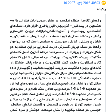
10.22071/gsj.2016.40893
چکیده
رگه‌های کانه‌دار منطقه نیکوییه در بخش جنوبی ایالت فلززایی طارم-
هشتجین در پهنه البرز- آذربایجان (البرز ‌باختری) قرار دارد. سنگ‌های
آتشفشانی ریوداسیت و آندزیت/آندزیت‌بازالت میزبان کانی‌سازی
رگه‌ای در منطقه معدنی نیکوییه هستند. دگرسانی‌های منطقه نیکوییه
شامل پروپیلیتی، آرژیلی، سریسیتی و سیلیسی است که در پیرامون
رگه‌ها در سنگ میزبان گسترش دارند. کانه‌زایی در این منطقه به دو
شکل درونزاد و برونزاد در سه مرحله: مرحله آغازین شامل کانه‌های
مگنتیت، پیریت، کالکوپیریت، بورنیت؛ مرحله میانی شامل کانه‌های
گالن، اسفالریت و مقدار کمتر کالکوپیریت و مرحله پایانی متشکل از
کانه‌های برونزاد مالاکیت، سروزیت، کوولیت، هماتیت و گوتیت رخ داده
است. مطالعات میانبارهای سیال در کانی‌های کوارتز و کلسیت به‌ ترتیب
دمای همگن‎شدگی (Th) 185 تا 312 درجه سانتی‌گراد و 133 تا 251 درجه
سانتی‌گراد را نشان داد. شوری میانبارهای سیال در نمونه‌های کوارتز،
در محدوده 5/0 تا 5/5 درصد وزنی معادل نمک طعام و در نمونه‌های
کلسیت در محدوده 3/0 تا 4/5 درصد وزنی معادل نمک طعام در تغییر
است. همزیستی میانبارهای سیال غنی از مایع و غنی از بخار، برشی
‌شدن، حضور کوارتز ریزبلورین، کلسدونی و کلسیت تیغه‌ای، سازوکار
جوشش در منطقه نیکوییه را نشان می‌دهد. جوشش و سرد شدن