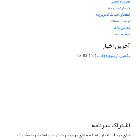
صفحه اصلی
درباره نشریه
اعضای هیات تحریریه
ارسال مقاله
تماس با ما
نقشه سایت
آخرین اخبار
تکمیل آرشیو مجلات
1404-05-08
شماره تماس: 64592299 -021
صندوق پستی:
131851494
پست الکترونیک:
faslnameh1370@yahoo.com
faslnameh@gsi.ir
آدرس سایت:
http://www.gsjournal.ir
اشتراک خبرنامه
برای دریافت اخبار و اطلاعیه های مهم نشریه در خبرنامه نشریه مشترک