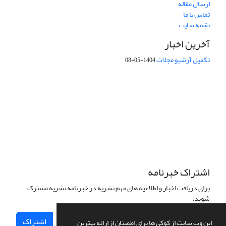
ارسال مقاله
تماس با ما
نقشه سایت
آخرین اخبار
تکمیل آرشیو مجلات
1404-05-08
شماره تماس: 64592299 -021
صندوق پستی:
131851494
پست الکترونیک:
faslnameh1370@yahoo.com
faslnameh@gsi.ir
آدرس سایت:
http://www.gsjournal.ir
اشتراک خبرنامه
برای دریافت اخبار و اطلاعیه های مهم نشریه در خبرنامه نشریه مشترک
شوید.
اشتراک
این وب سایت از کوکی ها برای اطمینان از ارائه بهترین