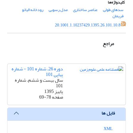
کلیدواژه‌ها
سدهای طولی
عناصر ساختاری
مدل رسوبی
رودخانه الیاتو
فریمان
20.1001.1.10237429.1395.26.101.10.8
مراجع
دوره 26، شماره 101 - شماره
پیاپی 101
سال بیست و ششم، شماره
101
پاییز 1395
صفحه
69-78
فایل ها
XML