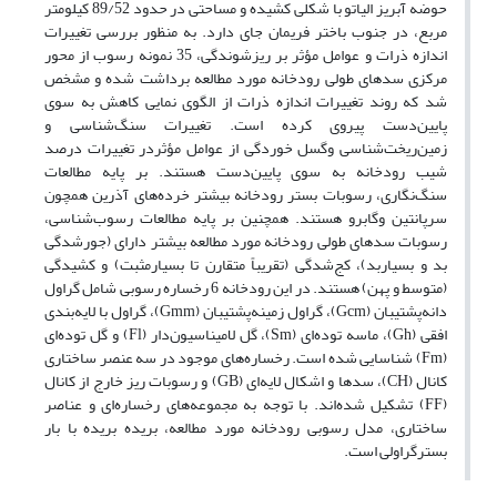
حوضه آبریز الیاتو با شکلی کشیده و مساحتی در حدود 89/52 کیلومتر
مربع، در جنوب باختر فریمان جای دارد. به‌ منظور بررسی تغییرات
اندازه ذرات و عوامل مؤثر بر ریزشوندگی، 35 نمونه رسوب از محور
مرکزی سدهای طولی رودخانه مورد مطالعه برداشت شده و مشخص
شد که روند تغییرات اندازه ذرات از الگوی نمایی کاهش به‌ سوی
پایین‌دست پیروی کرده است. تغییرات سنگ‌شناسی و
زمین‌ریخت‌شناسی وگسل خوردگی از عوامل مؤثردر تغییرات درصد
شیب رودخانه به سوی پایین‌دست هستند. بر پایه مطالعات
سنگ‌نگاری، رسوبات بستر رودخانه بیشتر خرده‌های آذرین همچون
سرپانتین وگابرو هستند. همچنین بر پایه مطالعات رسوب‌شناسی،
رسوبات سدهای طولی رودخانه مورد مطالعه بیشتر دارای (جورشدگی
بد و بسیاربد)، کج‌شدگی (تقریباً متقارن تا بسیارمثبت) و کشیدگی
(متوسط و پهن) هستند. در این رودخانه 6 رخساره رسوبی شامل گراول
دانه‌پشتیبان (Gcm)، گراول زمینه‌پشتیبان (Gmm)، گراول با لایه‌بندی
افقی (Gh)، ماسه توده‌ای (Sm)، گل لامیناسیون‌دار (Fl) و گل توده‌ای
(Fm) شناسایی شده است. رخساره‌های موجود در سه عنصر ساختاری
کانال (CH)، سدها و اشکال لایه‌ای (GB) و رسوبات ریز خارج از کانال
(FF) تشکیل شده‌اند. با توجه به مجموعه‌های رخساره‌ای و عناصر
ساختاری، مدل رسوبی رودخانه مورد مطالعه، بریده بریده با بار
بسترگراولی است.