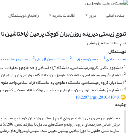
صفحه اصلی
مرور
اطلاعات نشریه
راهنمای نویسندگان
تنوع زیستی دیرینه روزن‌بران کوچک پرمین (یاختاشین تا جلفین)
نوع مقاله : مقاله پژوهشی
نویسندگان
3
2
1
محمد مدادی
حسین مصدق
سیدمحسن آل علی
محمودرضا مجیدی‎فرد
1
دانشجوی دکترا، گروه زمین‎شناسی، دانشگاه آزاد اسلامی واحد علوم و تحقیقات، تهران، ایران
2
دانشیار، گروه زمین‎شناسی، دانشکده علوم زمین، دانشگاه خوارزمی، تهران، ایران
3
استادیار، گروه زمین‎شناسی، دانشکده علوم پایه، دانشگاه آزاد اسلامی واحد علوم و تحقیقات، تهران، ایران
4
دانشیار، پژوهشکده علوم زمین، سازمان زمین‎شناسی و اکتشافات معدنی کشور، تهران، ایران
10.22071/gsj.2016.41048
چکیده
به منظور بررسی برخی از شاخص‌های تنوع ‌زیستی روزن‌بران کوچک پرمین بر پا
برش
سازند نسن جلفین تا دوراشامین پیشین تعیین شد. سپس اینتروال‌های زمانی 