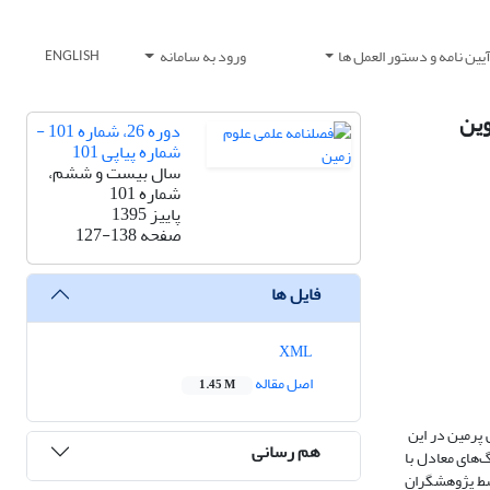
یین نامه و دستور العمل ها
ورود به سامانه
ENGLISH
دوره 26، شماره 101 -
شماره پیاپی 101
سال بیست و ششم،
شماره 101
پاییز 1395
صفحه
127-138
فایل ها
XML
اصل مقاله
1.45 M
 پرمین در این
هم رسانی
 و سن سنگ‌‌های معادل با
وسط پژوهشگران