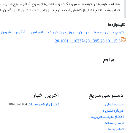
تحلیل شد. نتایج نشان از کاهش شدید نرخ نسل‌زایی از یاختاشین تا مورگابین و
کلیدواژه‌ها
تنوع زیستی دیرینه
پرمین
روزن‌بران کوچک
انقراض
آب‎گرم
قزوین
20.1001.1.10237429.1395.26.101.15.3
مراجع
دسترسی سریع
آخرین اخبار
صفحه اصلی
تکمیل آرشیو مجلات
1404-05-08
درباره نشریه
اعضای هیات تحریریه
ارسال مقاله
تماس با ما