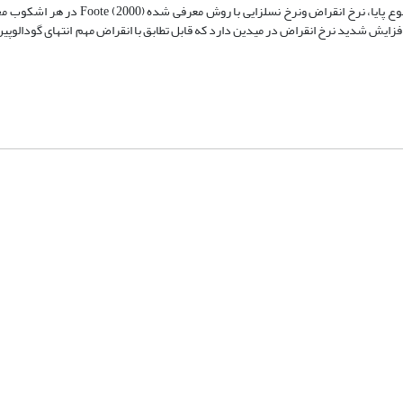
مختلف به‌ویژه در حوضه تتیس تفکیک و شاخص‌های تنوع شامل تنوع مطلق، تنوع پایا، نرخ انق
افزایش شدید نرخ انقراض در میدین دارد که قابل تطابق با انقراض‌ مهم انتهای گودالوپ
شماره تماس: 64592299 -021
صندوق پستی:
131851494
پست الکترونیک:
faslnameh1370@yahoo.com
faslnameh@gsi.ir