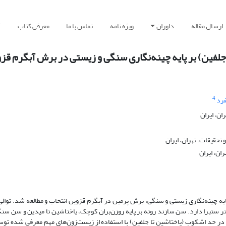
ارسال مقاله
داوران
ویژه نامه
تماس با ما
معرفی کتاب
آ
 بر پایه چینه‌نگاری سنگی و زیستی در برش آب‎گرم قزوین
4
یه چینه‌نگاری زیستی و سنگی، برش پرمین در آبگرم قزوین انتخاب و مطالعه شد. توالی
 شامل سازندهای درود، روته و سنگ‌های معادل با سازند نسن، 5/206 متر ستبرا دارد. سن سازند روته بر پایه روزن‌بران کوچک، یاختاشین تا میدین
در حد اشکوب (یاختاشین تا جلفین) با استفاده از زیست‌زون‌های مهم معرفی شده ت