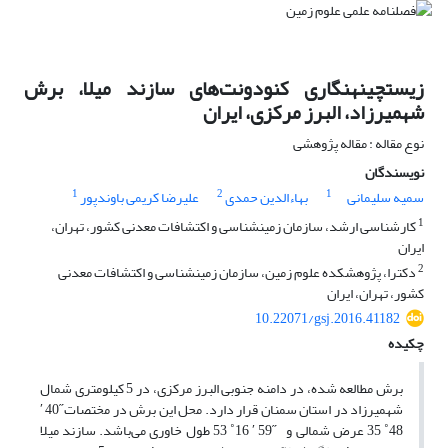
زیست‎چینه‎نگاری کنودونت‌های سازند میلا، برش
شهمیرزاد، البرز مرکزی، ایران
نوع مقاله : مقاله پژوهشی
نویسندگان
1
2
1
سمیه سلیمانی
بهاءالدین حمدی
علیرضا کریمی باوندپور
1
کارشناسی ارشد، سازمان زمین‎شناسی و اکتشافات معدنی کشور، تهران،
ایران
2
دکترا، پژوهشکده علوم زمین، سازمان زمین‎شناسی و اکتشافات معدنی
کشور، تهران، ایران
10.22071/gsj.2016.41182
چکیده
برش مطالعه ‌شده، در دامنه جنوبی البرز مرکزی، در 5 کیلومتری شمال
شهمیرزاد در استان سمنان قرار دارد. محل این برش در مختصات˝40 ʹ
48˚ 35 عرض شمالی و ˝59 ʹ 16˚ 53 طول خاوری می‌باشد. سازند میلا