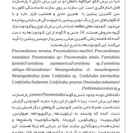
تنها در برش الگو (میلاکوه دامغان) و در این برش دارای 5 پاره‌سازند
قابل اندازه‌گیری است. این سازند بر روی سازند ماسه‌سنگی لالون به
سن کامبرین پیشین با همبری عادی و همشیب قرار دارد و با
کنگلومراهای سرخ رنگ دونین پیشین با ناپیوستگی فرسایشی پوشیده
می‌شود. کنودونت‌های مطالعه شده در این برش از نوع پروکنودونت و از
گروه مخروطی هستند. 14 جنس و 6 گونه از این کنودونت‌ها به دست
آمده که فاصله زمانی کامبرین میانی ـ پسین و اردویسین پیشین را تأیید
می‌کنند. این کنودونت‌ها به شرح ذیل هستند:
Proconodontus
ser
r
atus, Proconodontus muelleri, Proconodontus
rotundatus, Prooneotodus
sp
?
,
Prooneotudus tenuis, Furnishina
furnishi,Furnishina asymmetrica,Furnishina
sp
.,Furnishina
obliqus-Hirsutodontus?, Westergardodina
cf
. mossebergensis,
Westergardodina fossa
,
Cordylodus
sp.
, Cordylodus intermedius,
Cordylodus lindstromi, Cordylodus proavus, Oneotodus nakamurai
و Problematoconites
sp
.
نکته قابل توجه، وجود جنس و گونه
Prooneotudus
tenuis
از پاره‌سازند
دوم این برش است؛ زیرا تا کنون از این پاره سازند کنودونتی گزارش
نشده‌ است. همراه با این عناصر کنودونتی، گروه‌های دیگر فسیلی نیز به‌
دست آمده که وابسته به تریلوبیت‌ها، براکیوپوداها، هیولیتس،
ائوکرینوییدا، رزوفیکوس، کروزیانا، پالئواسکوله‌ییدا واسفنج‌ها و
نشان‌دهنده رسوب‎گذاری سازند میلا در دریایی کم ژرفا هستند. این
مجموعه فسیلی با مناطق دیگر ایران و کشورهای همجوار قابل مقایسه