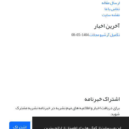
ارسال مقاله
تماس با ما
نقشه سایت
آخرین اخبار
تکمیل آرشیو مجلات
1404-05-08
شماره تماس: 64592299 -021
صندوق پستی:
131851494
پست الکترونیک:
faslnameh1370@yahoo.com
faslnameh@gsi.ir
آدرس سایت:
http://www.gsjournal.ir
اشتراک خبرنامه
برای دریافت اخبار و اطلاعیه های مهم نشریه در خبرنامه نشریه مشترک
شوید.
اشتراک
این وب سایت از کوکی ها برای اطمینان از ارائه بهترین