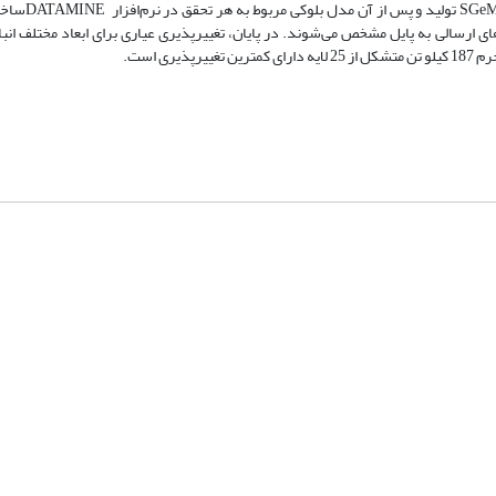
شبیه‌سازی گوسی متوالی، 25 تحقق هم‌اح
ا در نظر گرفتن برنامه‌ریزی تولید حاصل از نرم‌افزار NPV، بلوک‌های ارسالی به پایل مشخص می‌شوند. در پایان، تغییرپذیری عیاری برای ابعاد 
ی است.
شماره تماس: 64592299 -021
صندوق پستی:
131851494
پست الکترونیک:
faslnameh1370@yahoo.com
faslnameh@gsi.ir
آدرس سایت:
http://www.gsjournal.ir