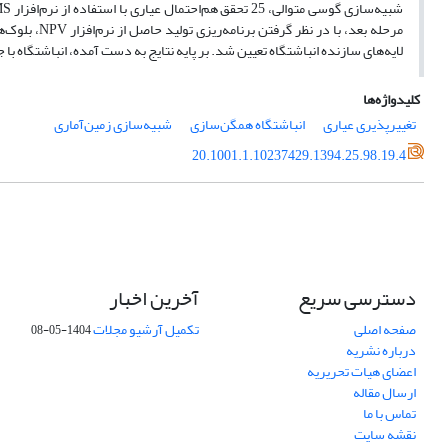
مرحله بعد، ب
لایه‌های سازنده انباشتگاه تعیین شد. بر پایه نتایج به دست آمده، انباشتگاه با جرم 187 کیلو تن متشکل از 25 لایه دارای کمترین تغییرپذیر
کلیدواژه‌ها
تغییرپذیری عیاری
انباشتگاه همگن‌سازی
شبیه‌سازی زمین‌آماری
20.1001.1.10237429.1394.25.98.19.4
دسترسی سریع
آخرین اخبار
صفحه اصلی
تکمیل آرشیو مجلات
1404-05-08
درباره نشریه
اعضای هیات تحریریه
ارسال مقاله
تماس با ما
نقشه سایت