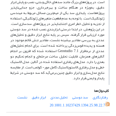
است. در پروژه‌های بزرگ مانند سدهای خاکی و بتنی، نصب و پایش ابزار
دقیق، به‌ویژه در هنگام ساخت و بهره‌برداری، جزو جدایی‌ناپذیر
پروژه‌هاست. پایداری سد یکی از مهم‌ترین مسائل مربوط به مهندسی
ژئوتکنیک است. با توجه به عدم قطعیت متغیرهای ژئوتکنیکی، استفاده
از تجزیه و تحلیل خطر امری اجتناب‎ناپذیر در پروژه‌های سدسازی است.
در این پژوهش، در ابتدا درستی ابزاربندی نصب شده در سد دوستی
مورد ارزیابی قرار گرفته، سپس بر پایه نتایج ابزار دقیق و تحلیل‌های
عددی به بررسی مقادیر بیشینه نشست، مقادیر تنش قائم موجود در
هسته و پدیده قوس‌زدگی پرداخته شده است. برای انجام تحلیل‌های
عددی از نرم‎افزار Geostudio 7.1 استفاده شده که افزون بر انجام
آنالیزهای همزمان، قابلیت تحلیل ساخت مرحله‌ای و انجام تحکیم دو
بعدی را دارد. مدل‌های رفتاری استفاده شده در آنالیز، مدل الاستیک
خطی و مدل رفتاری الاستوپلاستیک کامل مور- کولمب است. از مقایسه
نتایج مدل‌سازی و ابزار دقیق چنین برمی‌آید که سد دوستی در شرایط
پایدار و ایمنی قرار دارد.
کلیدواژه‌ها
رفتارنگاری
سد دوستی
تحلیل عددی
ابزار دقیق
نشست
20.1001.1.10237429.1394.25.98.22.7