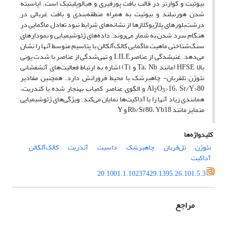
بیوتیت و کوارتز در قالب بافت پورفیری و هیالوپلیتیک است. اپاسیته
شدن هورنبلند و بیوتیت به همراه منطقه‌بندی و بافت غربالی در
درشت‌بلورهای پلاژیوکلازها از نشانه‌های شرایط نبود تعادل ماگمایی در
هنگام سرد شدن به شمار می‌روند. داده‌های ژئوشیمیایی و نمودارهای
سنگ‌شناختی ماهیت ماگمایی کالک‌آلکالن با پتاسیم متوسط آنها را نشان
می‌دهد. غنی‎شدگی از عناصرLILE و تهی‎‌شدگی از عناصر با شدت یونی
بالا HFSE (مانند Ta، Nb و Ti) اشاره به ارتباط فعالیت‌های آتشفشانی
نئوژن تل‎قربان- چاه‎برشک با محیط فرورانش دارد. همچنین مقادیر
O
Al
>16، Sr/Y>80 و الگوی عناصر کمیاب بهنجار شده با کندریت،
2
3
همانندی زیاد آنها را با آداکیت‌ها نمایان می‌کند. ویژگی‌های ژئوشیمیایی
متمایز مانند Rb/Sr80، Yb18 و Y
کلیدواژه‌ها
نئوژن
تل‌قربان
چاه‎برشک
داسیت
آندزیت
کالک‌آلکالن
آداکیت
20.1001.1.10237429.1395.26.101.5.3
مراجع