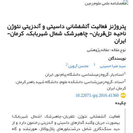
پتروژنز فعالیت آتشفشانی داسیتی و آندزیتی نئوژن
ناحیه تل‌قربان- چاه‎برشک شمال شهربابک، کرمان-
ایران
نوع مقاله : مقاله پژوهشی
نویسندگان
2
1
سید ضیا حسینی
محسن آروین
1
استادیار، گروه زمین‎شناسی، دانشگاه پیام نور، ایران
2
استاد، گروه زمین‌شناسی، دانشکده علوم، دانشگاه شهید باهنر کرمان،
کرمان، ایران
10.22071/gsj.2016.41360
چکیده
فعالیت آتشفشانی نئوژن تل‎قربان-چاه‎برشک (شمال شهربابک)
به‎صورت جریان وگنبد گدازه‎ای داسیتی و آندزیتی رخنمون دارد و از
دید سنگ‌نگاری شامل درشت‌بلورهای پلاژیوکلاز، هورنبلند و گاه