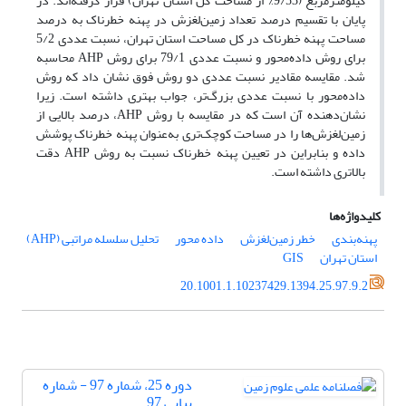
کیلومترمربع (9/53% از مساحت کل استان تهران) قرار گرفته‌اند. در
پایان با تقسیم درصد تعداد زمین‌لغزش در پهنه خطرناک به درصد
مساحت پهنه خطرناک در کل مساحت استان تهران، نسبت عددی 5/2
برای روش داده‌محور و نسبت عددی 79/1 برای روش AHP محاسبه
شد. مقایسه مقادیر نسبت عددی دو روش فوق نشان داد که روش
داده‌محور با نسبت عددی بزرگ‌تر، جواب بهتری داشته است. زیرا
نشان‌دهنده آن است که در مقایسه با روش AHP، درصد بالایی از
زمین‌لغزش‌ها را در مساحت کوچک‌تری به‌عنوان پهنه خطرناک پوشش
داده و بنابراین در تعیین پهنه خطرناک نسبت به روش AHP دقت
بالاتری داشته است.
کلیدواژه‌ها
پهنه‌بندی
خطر زمین‌لغزش
داده محور
تحلیل سلسله مراتبی (AHP)
استان تهران
GIS
20.1001.1.10237429.1394.25.97.9.2
دوره 25، شماره 97 - شماره
پیاپی 97