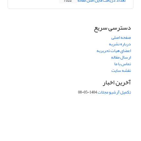
تعداد دریافت فایل اصل مقاله
7,122
دسترسی سریع
صفحه اصلی
درباره نشریه
اعضای هیات تحریریه
ارسال مقاله
تماس با ما
نقشه سایت
آخرین اخبار
تکمیل آرشیو مجلات
1404-05-08
شماره تماس: 64592299 -021
صندوق پستی:
131851494
پست الکترونیک:
faslnameh1370@yahoo.com
faslnameh@gsi.ir