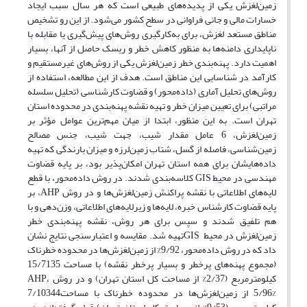
زمین‌لغزش یکی از پدیده‌های طبیعی است که هر سال سبب ایجاد
خسارات مالی و جانی فراوانی در سطح کشور می‌شود. از این رو تشخیص
مناطق مستعد لغزش، برای به‌کارگیری روش‌های پیش‌گیری یا مقابله با
ناپایداری دامنه‌ها به منظور کاهش خطر و ریسک حاصل از آنها، بسیار
اهمیت دارد. پهنه‌بندی خطر زمین‌لغزش یکی از روش‌های غیرمستقیم و
کارآمد در شناسایی این مناطق است. هدف از این مطالعه، استفاده از
روش‌های تحلیل آماری (داده‌محور) و قضاوت کارشناسی (تحلیل سلسله
مراتبی) برای تعیین میزان خطر و تهیه نقشه پهنه‌بندی در محدوده استان
تهران است. به این منظور، ابتدا از میان مهم‌ترین عوامل مؤثر بر
زمین‌لغزش، 6 عامل مقدار شیب، جهت شیب، جنس مصالح
زمین‌شناسی، فاصله از گسل، شتاب زمین‌لرزه و میزان بارندگی که تهیه
داده‌هایشان برای همه استان تهران امکان‌پذیر بود، بر پایه قضاوت
مهندسی در محیط GIS کلاسه‌بندی شدند. در روش داده‌محور، با قطع
لایه‌های اطلاعاتی با نقشه پراکنش زمین‌لغزش‌ها و در روش AHP، بر
پایه قضاوت کارشناس خبره، لایه‌ها و زیر‌لایه‌های اطلاعاتی، وزن‌دهی و با
هم تلفیق شدند و سپس برای هر روش، نقشه پهنه‌بندی خطر
زمین‌لغزش در محیط GISتهیه شد. مقایسه و اعتبارسنجی نتایج نشان
داد که در روش داده‌محور، 9/92% از زمین‌لغزش‌ها در محدوده خطرناک
(مجموع پهنه‌های پرخطر و بسیار پرخطر نقشه) با مساحت 15/7135
کیلومترمربع (2/37% از مساحت کل استان تهران) و در روش AHP،
5/96% از زمین‌لغزش‌ها در محدوده خطرناک با مساحت7/10344