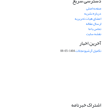
دسترسی سریع
صفحه اصلی
درباره نشریه
اعضای هیات تحریریه
ارسال مقاله
تماس با ما
نقشه سایت
آخرین اخبار
تکمیل آرشیو مجلات
1404-05-08
شماره تماس: 64592299 -021
صندوق پستی:
131851494
پست الکترونیک:
faslnameh1370@yahoo.com
faslnameh@gsi.ir
آدرس سایت:
http://www.gsjournal.ir
اشتراک خبرنامه