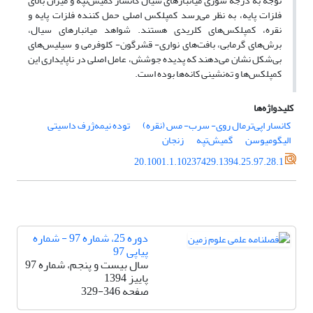
توجه به درجه شوری میانبارهای سیال کانسار گمیش‌تپه و میزان بالای
فلزات پایه، به ‌نظر می‌رسد کمپلکس اصلی حمل ‌کننده فلزات پایه و
نقره، کمپلکس‌های کلریدی هستند. شواهد میانبارهای سیال،
برش‌های گرمابی، بافت‌های نواری- قشرگون- کلوفرمی و سیلیس‌های
بی‌شکل نشان می‌دهند که پدیده جوشش، عامل اصلی در ناپایداری این
کمپلکس‌ها و ته‌نشینی کانه‌ها بوده است.
کلیدواژه‌ها
کانسار اپی‌ترمال روی- سرب- مس (نقره)
توده نیمه‌ژرف داسیتی
الیگومیوسن
گمیش‌تپه
زنجان
20.1001.1.10237429.1394.25.97.28.1
دوره 25، شماره 97 - شماره
پیاپی 97
سال بیست و پنجم، شماره 97
پاییز 1394
صفحه
329-346