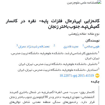
کانه‌زایی اپی‌ترمال فلزات پایه- نقره در کانسار
گمیش‌تپه‌، جنوب ‌باختر زنجان
نوع مقاله : مقاله پژوهشی
نویسندگان
3
2
1
طوبی صالحی
مجید قادری
نعمت‌اله رشیدنژاد عمران
1
دانشجوی کارشناسی ارشد، دانشکده علوم پایه، دانشگاه تربیت مدرس،
تهران، ایران
2
دانشیار، دانشکده علوم پایه، دانشگاه تربیت مدرس، تهران، ایران
3
استادیار، دانشکده علوم پایه، دانشگاه تربیت مدرس، تهران، ایران
10.22071/gsj.2015.41519
چکیده
کانسار روی- ‌سرب- ‌مس (نقره) گمیش‌تپه در شمال ‌باختری کمربند
آتشفشانی- نفوذی ارومیه- دختر و در 90 کیلومتری جنوب ‌باختر زنجان
قرار دارد. رخنمون‌های سنگی منطقه معدنی شامل توالی‌های