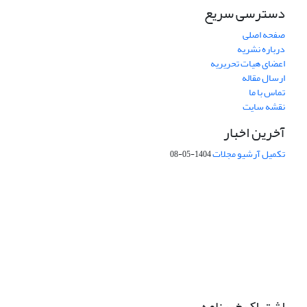
دسترسی سریع
صفحه اصلی
درباره نشریه
اعضای هیات تحریریه
ارسال مقاله
تماس با ما
نقشه سایت
آخرین اخبار
تکمیل آرشیو مجلات
1404-05-08
شماره تماس: 64592299 -021
صندوق پستی:
131851494
پست الکترونیک:
faslnameh1370@yahoo.com
faslnameh@gsi.ir
آدرس سایت:
http://www.gsjournal.ir
اشتراک خبرنامه