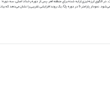
د. نمودار پارامتر b در دوره Q
، یک روند افزایشی تقریبی را نشان می‌دهد که بی
2
شماره تماس: 64592299 -021
صندوق پستی:
131851494
پست الکترونیک:
faslnameh1370@yahoo.com
faslnameh@gsi.ir
آدرس سایت:
http://www.gsjournal.ir