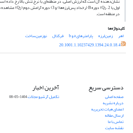
اول یا Q
، 2) دوره B (رخداد پس‌لرزه‌ها) و 3) دوره آرامش دوم (Q
) مشاهده می‌شو
2
1
در منطقه است.
کلیدواژه‌ها
اهر
زمین‌لرزه
پارامترهای a و b
فرکتال
نوزمین‌ساخت
20.1001.1.10237429.1394.24.0.18.4
دسترسی سریع
آخرین اخبار
صفحه اصلی
تکمیل آرشیو مجلات
1404-05-08
درباره نشریه
اعضای هیات تحریریه
ارسال مقاله
تماس با ما
نقشه سایت