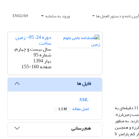
یین نامه و دستور العمل ها
ورود به سامانه
ENGLISH
دوره 24، 95- زمین
ساخت
سال بیست و چهارم،
شماره 95
بهار 1394
صفحه
155-160
فایل ها
XML
اندازه‌گیری شاخص‌های لرزه‌خیزی از روش‌های ارزیابی زمین‌ساخت فعال و نوزمین‌ساخت برای یک منطقه به‌شمار می‌آید. 21 مرداد 1391 دو زمین‌لرزه به فاصله زمانی 11 دقیقه‌ای به
اصل مقاله
1.5 M
 مسبب زمین‌لرزه،
رند. به منظور
‌لرزه و همچنین
هم رسانی
پارامترهای لرزه‌خیزیa و b استفاده شد. نتایج محاسبات نشان می‌دهند که پارامتر b، کاهش چشمگیری در ارتباط با زمین‌لرزه‌های رخ داده در منطقه دارد. مقدار کم پارامتر b