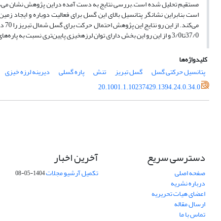
است بنابراین نشانگر پتانسیل بالای این گسل برای فعالیت دوباره و ایجاد زمین
37/0تا3/0 و از این رو این بخش دارای توان لرزه‎خیزی پایین‌تری نسبت به پاره‌های میانی و جنوبی استکه با تاریخچه لرزه‌خیزی محدود‌تر این بخش همخوانیدارد.
کلیدواژه‌ها
پتانسیل حرکتی گسل
گسل تبریز
تنش
پاره گسلی
دیرینه لرزه خیزی
20.1001.1.10237429.1394.24.0.34.0
دسترسی سریع
آخرین اخبار
صفحه اصلی
تکمیل آرشیو مجلات
1404-05-08
درباره نشریه
اعضای هیات تحریریه
ارسال مقاله
تماس با ما