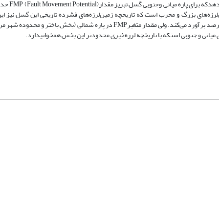
‌لرزه‌های بزرگ و مخرب است که تاریخچه زمین‌لرزه‌های فشرده تاریخی این گسل نیز این 
می‌کند. از این رو نتایج این پژوهش احتمال حرکت برای گسل شمال تبریز را 70 درصد برآورد می‌کند. ولی مقدار متغیرFMP در پاره شمال
شماره تماس: 64592299 -021
صندوق پستی:
131851494
پست الکترونیک:
faslnameh1370@yahoo.com
faslnameh@gsi.ir