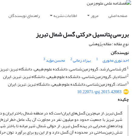
صفحه اصلی
مرور
اطلاعات نشریه
راهنمای نویسندگان
بررسی پتانسیل حرکتی گسل شمال تبریز
نوع مقاله : مقاله پژوهشی
نویسندگان
3
2
1
احد نوری مخوری
بهزاد زمانی
محسن مؤید
1
کارشناسی ارشد، گروه زمین‌شناسی، دانشکده علوم طبیعی، دانشگاه تبریز، تبریز، 
2
استادیار، گروه زمین‌شناسی، دانشکده علوم طبیعی، دانشگاه تبریز، تبریز، ایران
3
استاد، گروه زمین‌شناسی،دانشکده علوم طبیعی، دانشگاه تبریز، تبریز، ایران
10.22071/gsj.2015.42083
چکیده
گسل تبریز، از مهم‌ترین گسل‌های ایران است که در منطقه شمال باختر ایران و د
شهر تبریز با جمعیت حدود دو میلیون نفر در مجاورت آن یک عامل خطر لرزه‌ا
وداده‌های صحرایی در پهنه گسل تبریز، از حوالی شمال شهر میانه تا باختر ش
تنش زمین‌ساختی در محدوده آن گسل دارد و از این رو برای برآورد توان حر