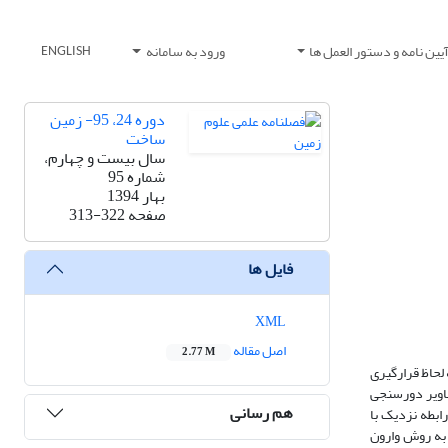
یین نامه و دستور العمل ها
ورود به سامانه
ENGLISH
دوره 24، 95- زمین
ساخت
سال بیست و چهارم،
شماره 95
بهار 1394
صفحه
313-322
فایل ها
XML
اصل مقاله
2.77 M
 لحاظ قرارگیری
صاویر دورسنجی
هم رسانی
ابطه نزدیک با
 به روش وارون