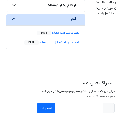
مستقیم تحلیل شده است.بررسی نتایج به دست آمده دراین پژوهش نشان می‌دهدکه برای پاره میانی وجنوبی گسل تبریز مقدارFMP (Fault Movement Potential) حدود 73/0تا67/0
ارجاع به این مقاله
مورد را تأیید
ی (بخش باختر و محدوده شهر مرند) گسل تبریز
آمار
تعداد مشاهده مقاله
2,634
تعداد دریافت فایل اصل مقاله
2,000
اشتراک خبرنامه
برای دریافت اخبار و اطلاعیه های مهم نشریه در خبرنامه
نشریه مشترک شوید.
اشتراک