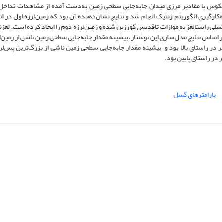
کوس با مقادیر مرزی میدان جابه‌جایی سطحی زمین به‌دست آمده از مشاهدات تداخل‌
ارگیری الگوریتم ژنتیک انجام شد و نتایج نشان‌دهنده آن بود که زمین‌لرزه اول در ا
 که موجب فعال شدن گسلی راستالغز به موازات تاقدیس گورزین شده و زمین‌لرزه دوم را ایجاد کرده است
استای باختر، 6/4 سانتی‌متر در راستای جنوب و 4/16 سانتی‌متر در راستای بالا بود و بیشینه مقدار جابه‌جایی سطحی زمین ناشی از بزرگ‌تر
پارامتر‌های گسل
شماره تماس: 64592299 -021
صندوق پستی:
131851494
پست الکترونیک:
faslnameh1370@yahoo.com