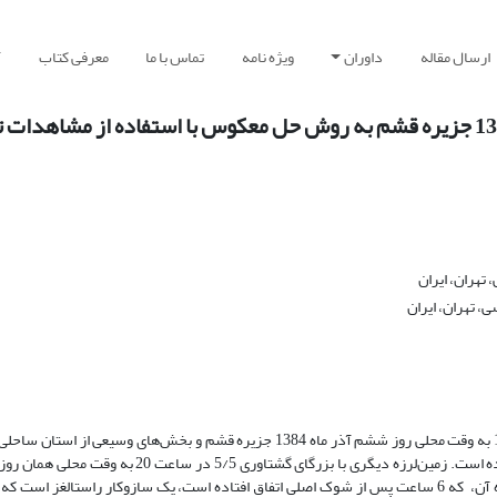
ارسال مقاله
داوران
ویژه نامه
تماس با ما
معرفی کتاب
آ
بررسی ویژگی‌های زمین‌ساخت زمین‌لرزه ششم آذرماه 1384 جزیره قشم به روش حل معکوس با استفاده از
تهران، ایران
 تهران، ایران
زمین‌لرزه‌ای با بزرگای گشتاوری 9/5 در مقیاس امواج محلی در ساعت 13:53:22 به وقت محلی روز ششم آذر ماه 1384 جزیره قشم و بخش‌
لرزه درآورد. این زمین‌لرزه در اثر گسلشی معکوس با مؤلفه ناچیز راستالغز بوده است. زمین‌لرزه دیگری با ب
جالب این زمین‌لرزه این است که سازوکار محاسبه شده برای قوی‌ترین پس‌لرزه آن، که 6 ساعت پس از شوک اصلی اتفاق افتاده است، یک سازوکار راستال