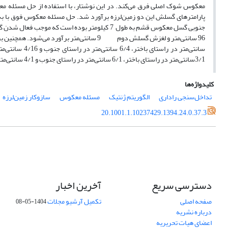
معکوس شوک اصلی فرق می‌کند. در این نوشتار، با استفاده از حل مسئله مع
پارامتر‌های گسلش این دو زمین‌لرزه برآورد شد. حل مسئله معکوس فوق با به‌ک
جنوبی گسل معکوس قشم به طول 7 کیلومتر بوده است
سانتی‌متر در ر
3/1سانتی‌متر در راستای باختر، 6/1 سانتی‌متر در راستای جنوب و 4/1 سانتی‌متر در راستای پایین بود.
کلیدواژه‌ها
تداخل‌سنجی راداری
الگوریتم ژنتیک
مسئله معکوس
سازوکار زمین‌لرزه
20.1001.1.10237429.1394.24.0.37.3
دسترسی سریع
آخرین اخبار
صفحه اصلی
تکمیل آرشیو مجلات
1404-05-08
درباره نشریه
اعضای هیات تحریریه