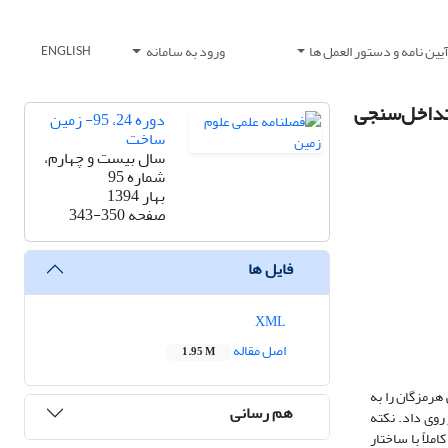
یین نامه و دستور العمل ها
ورود به سامانه
ENGLISH
 مشاهدات تداخل‌سنجی
دوره 24، 95- زمین
ساخت
سال بیست و چهارم،
شماره 95
بهار 1394
صفحه
343-350
فایل ها
XML
اصل مقاله
1.95 M
های وسیعی از استان ساحلی هرمزگان را به
هم رسانی
زرگای گشتاوری 5/5 در ساعت 20 به وقت محلی همان روز روی داد. نکته
غز است که کاملاً با ساختار