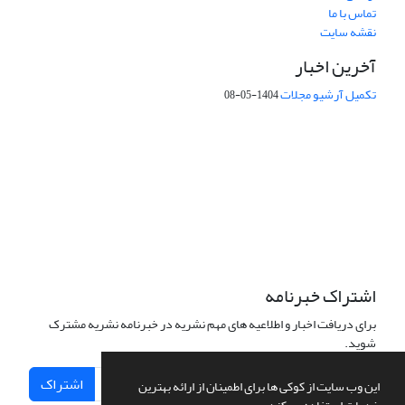
تماس با ما
نقشه سایت
آخرین اخبار
تکمیل آرشیو مجلات
1404-05-08
شماره تماس: 64592299 -021
صندوق پستی:
131851494
پست الکترونیک:
faslnameh1370@yahoo.com
faslnameh@gsi.ir
آدرس سایت:
http://www.gsjournal.ir
اشتراک خبرنامه
برای دریافت اخبار و اطلاعیه های مهم نشریه در خبرنامه نشریه مشترک
شوید.
اشتراک
این وب سایت از کوکی ها برای اطمینان از ارائه بهترین