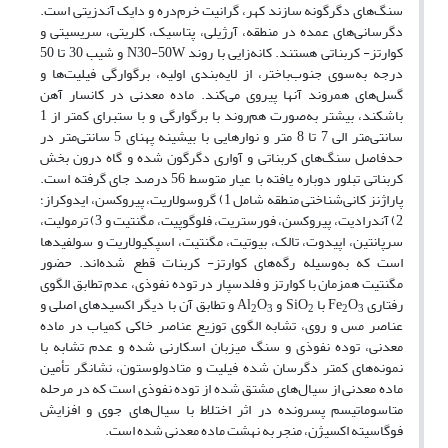
سنگ‌های دگرگونه سازند کهر، گرانیت خرم‌دره و دایک آندزیتی است.
دگرسانی‌های عمده در منطقه، آرژیلی، پتاسیک، کلریتی، سریسیتی و
کوارتز- کربناتی هستند. کانه‌زایی با روند N30-50W و شیب 30 تا 50
درجه به‌سوی جنوب‌باختر، از لایه‌بندی اولیه، برگوارگی فیلیت‌ها و
گسل‌های همروند آنها پیروی می‌کند. ماده معدنی در کانسار آهن
باشکند، بیشتر به‌صورت هم‌روند با برگوارگی و با ستبرای کمتر از 1
سانتی‌متر الی 7 تا 8 متر و نوارهایی با بیشینه پهنای 5 سانتی‌متر در
حدفاصل سنگ‌های کربناتی و آواری دگرگون شده و گاه درون بخش
کربناتی تبلور دوباره یافته با عیار متوسط 56 درصد جای گرفته است.
پاراژنز کانی‌شناختی منطقه شامل 1) گروسولاریت، پیروکسن، ایدوکراز؛
2) آندرادیت، پیروکسن، فورستریت، فلوگوپیت، مگنتیت و 3) ترمولیت،
سرپانتین، اپیدوت، تالک، بیوتیت، مگنتیت، اسپکیولاریت و سولفیدها
است که به‌وسیله رگه‌های کوارتز- کربنات قطع شده‌اند. حضور
مگنتیت همزمان با کوارتز و فلدسپار در توده نفوذی، عدم تطابق الگوی
رفتاری Fe
O
با SiO
و Al
O
و تطابق آن با دیگر اکسیدهای اصلی و
2
3
2
2
3
عناصر مس و روی، تشابه الگوی توزیع عناصر خاکی کمیاب در ماده
معدنی، توده نفوذی و سنگ میزبان اسکارنی شده و عدم تشابه با
نمونه‌های کمتر دگرسان شده فیلیت و متادولوستون، نشانگر تأمین
ماده معدنی از سیال‌های مشتق شده از توده نفوذی است که در مرحله
متاسوماتیسم پسرونده در اثر اختلاط با سیال‌های جوی و افزایش
فوگاسیته اکسیژن، منجر به نهشت ماده معدنی شده است.