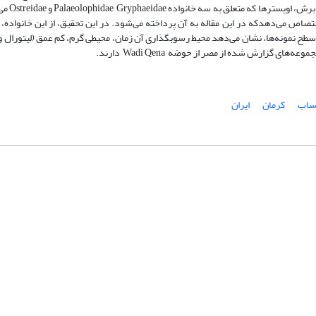
نهشته‌های نئوژن پوشیده 
سطح نمونه‌ها، نشان می‌دهد محیط رسوبگذاری آن زمان، محیطی گرم، کم عمق (لیتورال و
ی گزارش شده از مصر از حوضه Wadi Qena دارند.
ساب
کرمان
ایران
شماره تماس: 64592299 -021
صندوق پستی:
131851494
پست الکترونیک:
faslnameh1370@yahoo.com
faslnameh@gsi.ir