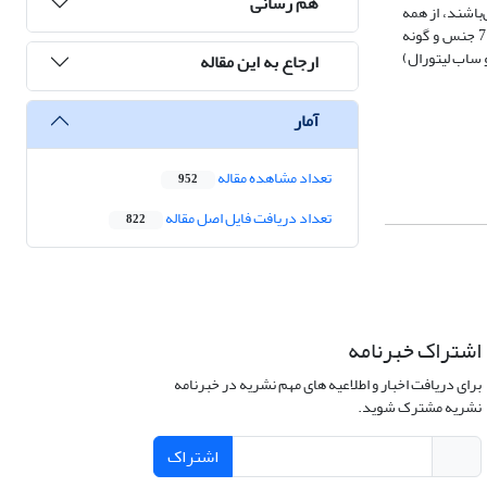
هم رسانی
شده است. از مجموع ماکروفسیل‌های موجود در این برش، اویسترها که متعلق به سه خانواده Palaeolophidae, Gryphaeidae و Ostreidae می‌باشند، از همه
فراوان‌ترند. خانواده Gryphaeidae با 81 درصد، بیشترین فراوانی را به خود اختصاص می‌دهدکه در این مقاله به آن پرداخته می‌شود. در این تحقیق، از این خانواده، 7 جنس و گونه
 ساب لیتورال)
ارجاع به این مقاله
آمار
تعداد مشاهده مقاله
952
تعداد دریافت فایل اصل مقاله
822
اشتراک خبرنامه
برای دریافت اخبار و اطلاعیه های مهم نشریه در خبرنامه
نشریه مشترک شوید.
اشتراک