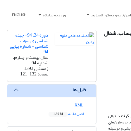
یین نامه و دستور العمل ها
ورود به سامانه
ENGLISH
- سنومانین پیشین (خانواده Gryphaeidae) در منطقه بساب، شمال
دوره 24، 94- چینه
شناسی و رسوب
شناسی - شماره پیاپی
94
سال بیست و چهارم،
شماره 94
زمستان 1393
صفحه
121-132
فایل ها
XML
اصل مقاله
1.99 M
گرفتند. توالی
یرین، آهک بساب زیرین، مارن‌های
یشی و بوسیله