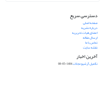
دسترسی سریع
صفحه اصلی
درباره نشریه
اعضای هیات تحریریه
ارسال مقاله
تماس با ما
نقشه سایت
آخرین اخبار
تکمیل آرشیو مجلات
1404-05-08
شماره تماس: 64592299 -021
صندوق پستی:
131851494
پست الکترونیک:
faslnameh1370@yahoo.com
faslnameh@gsi.ir