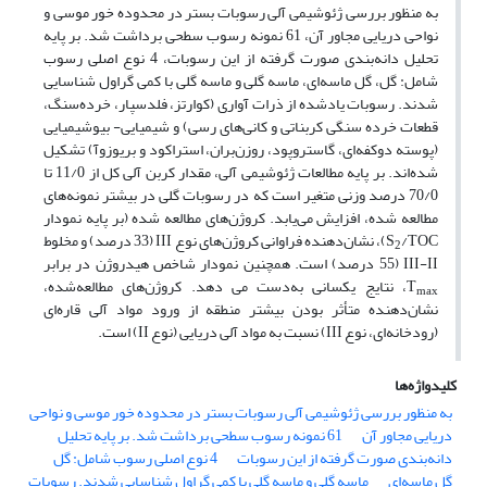
به منظور بررسی ژئوشیمی آلی رسوبات بستر در محدوده خور موسی و
نواحی دریایی مجاور آن، 61 نمونه رسوب سطحی برداشت شد. بر پایه
تحلیل دانه‌بندی صورت گرفته از این رسوبات، 4 نوع اصلی رسوب
شامل: گل، گل ماسه‌ای، ماسه گلی و ماسه گلی با کمی گراول شناسایی
شدند. رسوبات یاد‌شده از ذرات آواری (کوارتز، فلدسپار، خرده‌سنگ،
قطعات خرده ‌سنگی کربناتی و کانی‌های رسی) و شیمیایی- بیو‌شیمیایی
(پوسته دوکفه‌ای، گاستروپود، روزن‌بران، استراکود و بریوزوآ) تشکیل
شده‌اند. بر پایه مطالعات ژئوشیمی آلی، مقدار کربن آلی کل از 11/0 تا
70/0 درصد وزنی متغیر است که در رسوبات گلی در بیشتر نمونه‌های
مطالعه شده، افزایش می‌یابد. کروژن‌های مطالعه شده (بر پایه نمودار
S
/TOC)، نشان‌دهنده فراوانی کروژن‌های نوع III (33 درصد) و مخلوط
2
III-II (55 درصد) است. همچنین نمودار شاخص هیدروژن در برابر
T
، نتایج یکسانی به‌دست می دهد. کروژن‌‌های مطالعه‌شده،
max
نشان‌دهنده متأثر بودن بیشتر منطقه از ورود مواد آلی قاره‌ای
(رودخانه‌ای، نوع III) نسبت به مواد آلی دریایی (نوع II) است.
کلیدواژه‌ها
به منظور بررسی ژئوشیمی آلی رسوبات بستر در محدوده خور موسی و نواحی
دریایی مجاور آن
61 نمونه رسوب سطحی برداشت شد. بر پایه تحلیل
دانه‌بندی صورت گرفته از این رسوبات
4 نوع اصلی رسوب شامل: گل
گل ماسه‌ای
ماسه گلی و ماسه گلی با کمی گراول شناسایی شدند. رسوبات