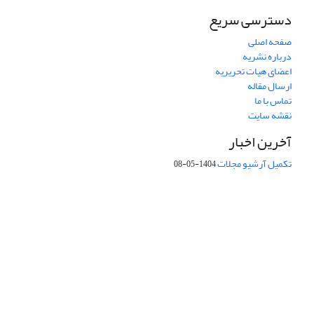
دسترسی سریع
صفحه اصلی
درباره نشریه
اعضای هیات تحریریه
ارسال مقاله
تماس با ما
نقشه سایت
آخرین اخبار
تکمیل آرشیو مجلات
1404-05-08
شماره تماس: 64592299 -021
صندوق پستی:
131851494
پست الکترونیک:
faslnameh1370@yahoo.com
faslnameh@gsi.ir
آدرس سایت:
http://www.gsjournal.ir