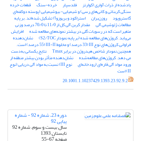
یاد‌شده از ذرات آواری (کوارتز
فلدسپار
خرده-سنگ
قطعات خرده
‌سنگی کربناتی و کانی‌های رسی) و شیمیایی- بیو‌شیمیایی (پوسته دوکفه‌ای
گاستروپود
روزن‌بران
استراکود و بریوزوآ) تشکیل شده‌اند. بر پایه
مطالعات ژئوشیمی آلی
مقدار کربن آلی کل از 11/0 تا 70/0 درصد وزنی
متغیر است که در رسوبات گلی در بیشتر نمونه‌های مطالعه شده
افزایش
می‌یابد. کروژن‌های مطالعه شده (بر پایه نمودار S2/TOC)
نشان‌دهنده
فراوانی کروژن‌های نوع III (33 درصد) و مخلوط III-II (55 درصد) است.
همچنین نمودار شاخص هیدروژن در برابر Tmax
نتایج یکسانی به‌دست
می دهد. کروژن‌‌های مطالعه‌شده
نشان‌دهنده متأثر بودن بیشتر منطقه از
ورود مواد آلی قاره‌ای (رودخانه‌ای
نوع III) نسبت به مواد آلی دریایی (نوع
II) است
20.1001.1.10237429.1393.23.92.9.2
دوره 23، شماره 92 - شماره
پیاپی 92
سال بیست و سوم، شماره 92
تابستان 1393
صفحه
55-67