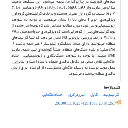
میخ‌های آنورتیت در پلاژیوکلازها، دیده می‌شود. این سنگ‌ها ماهیت
متاآلومین دارند و از TiO
، FeOT، MgO، CaO و P
O
و عناصر Y، Ba،
2
5
2
V وSr نسبت به گروه اول غنی‌تر هستند و برخلاف گرانیت‌های گروه اول
ویژگی‌های نوع I دمای بالا را نشان می‌دهند. با توجه به شواهد
ژئوشیمیایی و سن توده مورد مطالعه مشخص شد که توده اشاره‌شده از
نوع گرانیت‌های پس از کوهزایی است که ویژگی‌های حدواسط میان VAG
و WPG دارند. بررسی ایزوتوپی Nd نشان می‌دهد که تنها گرانیت‌های
منطقه می‌توانند دارای منشأ سنگ‌کره (لیتوسفر) غنی‌شده باشند (
εNdمنفی) و بقیه سنگ‌های منطقه، منشأ گوشته‌ای تهی شده، دارند
(εNd مثبت). با توجه به شواهد سنگ‌نگاری و ژئوشیمیایی، اختلاط
ماگمایی نقش مهمی در تکامل ماگمای منطقه داشته است و بنابراین،
مدل ذوب پوسته به وسیله ماگمای مشتق‌شده از گوشته، برای زایش
ماگمای منطقه پیشنهاد می‌شود.
کلیدواژه‌ها
گرانیتوئید
اکاپل
البرزمرکزی
اخنلاط ماگمایی
20.1001.1.10237429.1393.23.91.26.7