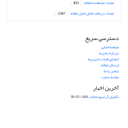
تعداد مشاهده مقاله
853
تعداد دریافت فایل اصل مقاله
1,367
دسترسی سریع
صفحه اصلی
درباره نشریه
اعضای هیات تحریریه
ارسال مقاله
تماس با ما
نقشه سایت
آخرین اخبار
تکمیل آرشیو مجلات
1404-05-08
شماره تماس: 64592299 -021
صندوق پستی:
131851494