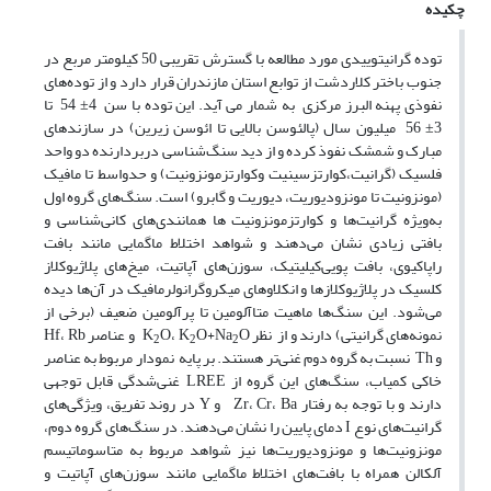
چکیده
توده گرانیتوییدی مورد مطالعه با گسترش تقریبی 50 کیلومتر مربع در
جنوب باختر کلاردشت از توابع استان مازندران قرار دارد و از توده‌های
نفوذی پهنه البرز مرکزی به شمار می آید. این توده با سن 4± 54 تا
3± 56 میلیون سال (پالئوسن بالایی تا ائوسن زیرین) در سازندهای
مبارک و شمشک نفوذ کرده و از دید سنگ‌شناسی دربردارنده دو واحد
فلسیک (گرانیت،کوارتز‌سینیت وکوارتز‌مونزونیت) و حدواسط تا مافیک
(مونزونیت تا مونزودیوریت، دیوریت و گابرو) است. سنگ‌های گروه اول
به‌ویژه گرانیت‌ها و کوارتزمونزونیت ها همانندی‌های کانی‌شناسی و
بافتی زیادی نشان می‌دهند و شواهد اختلاط ماگمایی مانند بافت
راپاکیوی، بافت پویی‌کیلیتیک، سوزن‌های آپاتیت، میخ‌های پلاژیوکلاز
کلسیک در پلاژیوکلازها و انکلاوهای میکروگرانولرمافیک در آن‌ها دیده
می‌شود. این سنگ‌ها ماهیت متاآلومین تا پرآلومین ضعیف (برخی از
نمونه‌های گرانیتی) دارند و از نظر K
O+Na
O، K
O و عناصر Hf، Rb
2
2
2
و Th نسبت به گروه دوم غنی‌تر هستند. بر پایه نمودار مربوط به عناصر
خاکی کمیاب، سنگ‌های این گروه از LREE غنی‌شدگی قابل توجهی
دارند و با توجه به رفتار Zr، Cr، Ba و Y در روند تفریق، ویژگی‌های
گرانیت‌های نوع I دمای پایین را نشان می‌دهند. در سنگ‌های گروه دوم،
مونزونیت‌ها و مونزودیوریت‌ها نیز شواهد مربوط به متاسوماتیسم
آلکالن همراه با بافت‌های اختلاط ماگمایی مانند سوزن‌های آپاتیت و