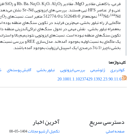
فرعی، با کاهش مقادیر MgO، مقادیر Rb، Ba، Na
O
O، Al
O، K
و SiO
افزا
2
2
2
2
3
غنی‌ و از عناصر HFS تهی هستند. بررسی های ایزوتوپی Sr-Nd نشان می‌دهد که طیف ترکیبی نسبت‌های
143
144
Nd نمونه‌ها از 512649/0 تا 512774/0 متغیر است. نسبت‌های CaO/Al
Nd/
O
2
3
به‌همراه تبلور بخشی، نقش مهمی در تحول سنگ‌های تراکی‌آندزیتی منطقه داشت
یک ماگمای به نسبت اولیه ب
بخشی ناچیز (1 تا 3 درصدی) یک اسپینل لرزولیت به‌وجود آمده باشند.
کلیدواژه‌ها
کواترنری
ژئوشیمی
بررسی ایزوتوپی
تبلور بخشی
آلایش پوسته‌ای
ش
20.1001.1.10237429.1392.23.90.11.6
دسترسی سریع
آخرین اخبار
صفحه اصلی
تکمیل آرشیو مجلات
1404-05-08