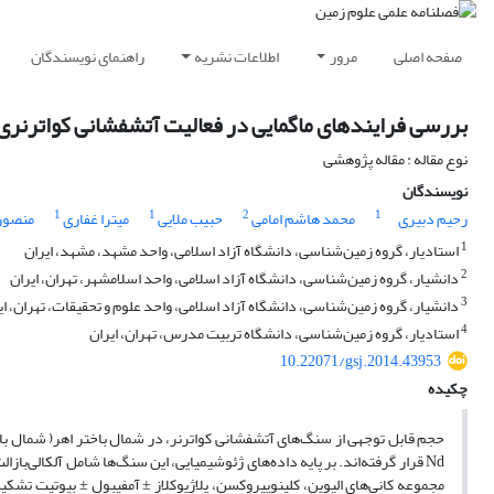
صفحه اصلی
مرور
اطلاعات نشریه
راهنمای نویسندگان
بررسی فرایندهای ماگمایی در فعالیت آتشفشانی کواترنری شم
نوع مقاله : مقاله پژوهشی
نویسندگان
1
1
2
1
رحیم دبیری
محمد هاشم امامی
حبیب ملایی
میترا غفاری
منصور 
1
استادیار، گروه زمین‌شناسی، دانشگاه آزاد اسلامی، واحد مشهد، مشهد، ایران
2
دانشیار، گروه زمین‌شناسی، دانشگاه آزاد اسلامی، واحد اسلامشهر، تهران، ایران
3
دانشیار، گروه زمین‌شناسی، دانشگاه آزاد اسلامی، واحد علوم و تحقیقات، تهران، ای
4
استادیار، گروه زمین‌شناسی، دانشگاه تربیت مدرس، تهران، ایران
10.22071/gsj.2014.43953
چکیده
Nd قرار گرفته‌اند. بر پایه داده‌های ژئوشیمیایی، این سنگ‌ها شامل آلکالی‌بازا
مجموعه کانی‌های الیوین، کلینوپیروکسن، پلاژیوکلاز ± آمفیبول ± بیوتیت تشکی