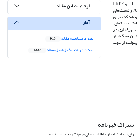
و CaO کاهش می‌یابد. به‌طور کلی، سنگ‌های منطقه از عناصر LIL و LREE
ارجاع به این مقاله
و نیز مقادیر Zr و Ba در برابر Th نشان می‌دهد که تفریق
آمار
 بیانگر آن است که آلایش پوسته‌ای،
أثیر‌گذاری در
لت‌های منطقه گویای آن است که این سنگ‌ها از
تعداد مشاهده مقاله
919
لعه می‌توانند از ذوب
تعداد دریافت فایل اصل مقاله
1,337
اشتراک خبرنامه
برای دریافت اخبار و اطلاعیه های مهم نشریه در خبرنامه