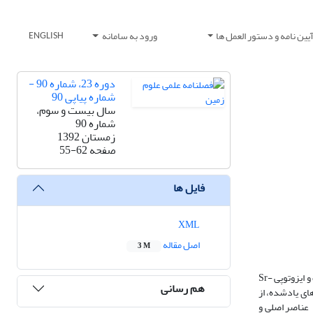
یین نامه و دستور العمل ها
ورود به سامانه
ENGLISH
دوره 23، شماره 90 -
شماره پیاپی 90
سال بیست و سوم،
شماره 90
زمستان 1392
صفحه
55-62
فایل ها
XML
اصل مقاله
3 M
حجم قابل توجهی از سنگ‌های آتشفشانی کواترنر، در شمال باختر اهر( شمال باختر ایران) گسترش یافته‌اند. این سنگ‌ها مورد تجزیه عناصر اصلی، فرعی، خاکی کمیاب و ایزوتوپی Sr-
هم رسانی
‌های یادشده، از
 عناصر اصلی و