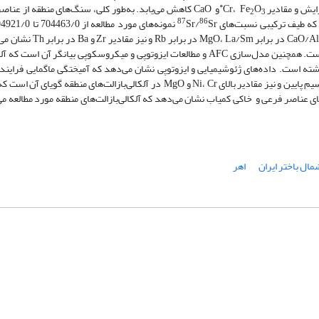
*
یش و مقادیر Cr، Fe
O
2
3
87
86
Sr نمونه‌های مورد مطالعه از 704463/0 تا 704921/0 و نسبت‌های
Sr/
در برابر MgO، La/Sm در برابر Rb 
ماگمایی از راه تبلور بخشی، مهم‌ترین فرایند در تکوین سنگ‌های منطقه بوده است. همچنین مدل‌‌سازی AFC و مطالعات ایزوتوپی و میکروسکوپی
ه است. داده‌های ژئوشیمیایی و ایزوتوپی نشان می‌دهد که آمیختگی ماگمایی فرایند ت
تکوین سنگ‌های منطقه نبوده است. نسبت‌های ایزوتوپی نئودیمیم بالا و استرانسیم پایین و نیز مقادیر بالای Ni، Cr و MgO در آلکالی‌بازا
ه‌وجود آمده‌اند. مدل‌سازی REE و بررسی نسبت‌های عناصر فرعی و خاکی کمیاب نشان می‌دهد که آلکالی‌بازالت‌های منطقه مورد مطا
مال باختر ایران
اهر
شماره تماس: 64592299 -021
صندوق پستی:
131851494