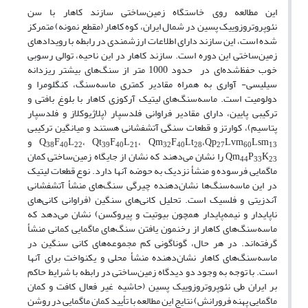
این مطالعه روی خاستگاه زمین‌ساختی سازند کاهار با سن
نئوپروتروزوییک پسین در شمال ایران، کوه کاهار (مقطع نمونه) متمرکز
شده است، این سازند دارای اطلاعات ارزشمندی در رابطه با رویدادهای
زمین‌ساختی این دوره است. سازند کاهار در این ناحیه، توالی رسوبی
خوب حفظ‌شده‌ای در حدود 1000 متر از سنگ‌های بیشتر ریزدانه
سیلیسی- آواری به همراه مقادیر کمتری ماسه‌سنگ، کنگلومرا و
دولومیت است. ماسه‌سنگ‌های لیتیک آرکوزی کاهار با بلوغ بافتی و
ترکیبی پایین، دارای مقادیر فراوانی فلدسپار (پلاژیوکلاز و فلدسپار
پتاسیم)، کوارتز و قطعات سنگی آتشفشانی هستند و میانگین ترکیبی
Lsm
Lvm
،Qp
Lt
F
، Qm
L
F
، Qt
L
F
Q
و
38
40
22
39
40
21
32
40
28
27
60
13
K
P
Qm
را نشان می‌دهند که نشان از جایگاه زمین‌ساختی کمان
44
33
23
ماگمایی فرسوده و منشأ نزدیک به حوضه آنها دارد. نوع قطعات لیتیک
در این ماسه‌سنگ‌ها نشان‌دهنده چیرگی سنگ‌های منشأ آتشفشانی
آندزیتی و فلسیک است. تحلیل کانی‌های سنگین (فراوانی کانی‌های
ناپایدار و نیمه‌پایدار همچون بیوتیت و پیروکسن) نشان می‌دهد که
ماسه‌سنگ‌های کاهار از رخنمون یافتن سنگ‌های ماگمایی کمانی منشأ
گرفته‌اند. در هر حال، گوناگونی کم مجموعه‌های کانی سنگین در
ماسه‌سنگ‌های کاهار نشان‌دهنده منشأ محلی و یکنواخت برای آنها
است. با توجه به وجود دو دیدگاه زمین‌ساختی در رابطه با شرایط حاکم
بر ایران طی نئوپروتروزوییک پسین (حاشیه غیر فعال کافت و کمان
ماگمایی پهنه فرورانش) نتایج این مطالعه با تأیید کمان ماگمایی در روشن