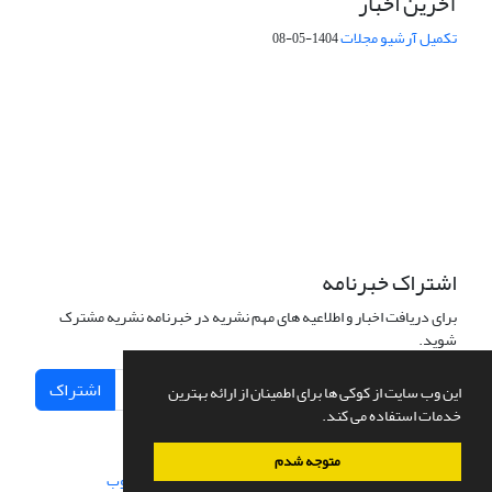
آخرین اخبار
تکمیل آرشیو مجلات
1404-05-08
شماره تماس: 64592299 -021
صندوق پستی:
131851494
پست الکترونیک:
faslnameh1370@yahoo.com
faslnameh@gsi.ir
آدرس سایت:
http://www.gsjournal.ir
اشتراک خبرنامه
برای دریافت اخبار و اطلاعیه های مهم نشریه در خبرنامه نشریه مشترک
شوید.
اشتراک
این وب سایت از کوکی ها برای اطمینان از ارائه بهترین
خدمات استفاده می کند.
متوجه شدم
سامانه مدیریت نشریات علمی.
طراحی و پیاده سازی از
سیناوب