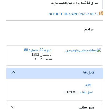
سازی گذشته ایران‌زمین اهمیت دارد.
20.1001.1.10237429.1392.22.88.3.1
مراجع
دوره 22، شماره 88
تابستان 1392
صفحه
3-12
فایل ها
XML
اصل مقاله
8.21 M
هم رسانی