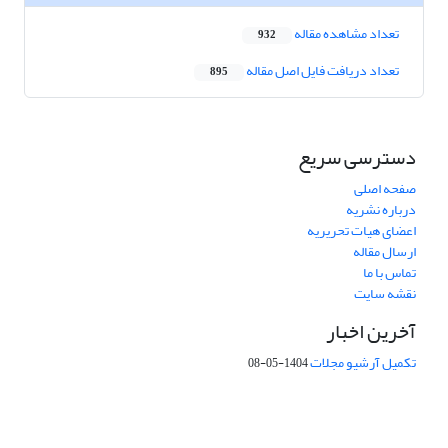
تعداد مشاهده مقاله
932
تعداد دریافت فایل اصل مقاله
895
دسترسی سریع
صفحه اصلی
درباره نشریه
اعضای هیات تحریریه
ارسال مقاله
تماس با ما
نقشه سایت
آخرین اخبار
تکمیل آرشیو مجلات
1404-05-08
شماره تماس: 64592299 -021
صندوق پستی:
131851494