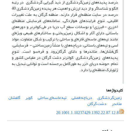
درصد پدیده‌های زمین‌گردشگری از دید گیرایی گردشگری در رتبه
الگو و شناساگر و از دید ارزش و اهمیت هر پدیده زمین‌گردشگری 40
درصد در سایت منطقه‌ای قرار دارند. منطقه گرگان به علت تغییرات
اقلیمی، تنوع فرایندهای هوازدگی، سامانه‌های فرسایش منطقه‌ای
(خزری - البرزی) و نوسانات سطح آب دریا در طی کواترنر و دوره‌های
باستانی دارای آثار و اشکال زمین‌ریختی و ساختارهای طبیعی ویژه‌ای
مانند تپه‌های ماسه‌ای قاره‌ای و ساحلی با ترکیب و شکل متفاوت، مواد
لسی و تپه‌های باستانی، دریاچه‌های با منشأ زمین‌ساختی - فرسایشی،
گل‌فشان‌ها، مئاندرها و دلتای گرگان‌رود و قره‌سو است. تنوع
پدیده‌های زمین‌گردشگری کواترنر دشت گرگان در مقیاس کشور و
تمام حوضه دریای خزر به طورکامل برجسته است و توانایی تبدیل به
ژئوپارک منطقه‌ای را دارد.
کلیدواژه‌ها
زمین‌گردشگری
دریاچه فصلی
تپه ماسه‌ای ساحلی
کویر
گلفشان
مئاندر
دشت گرگان
20.1001.1.10237429.1392.22.87.12.8