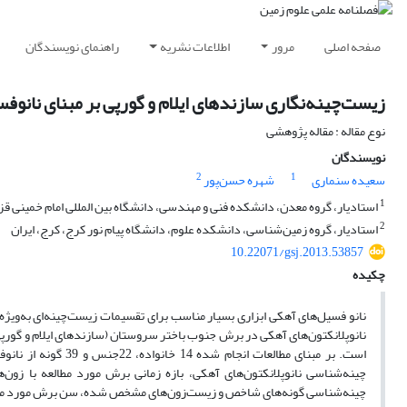
صفحه اصلی
مرور
اطلاعات نشریه
راهنمای نویسندگان
زیست‌چینه‌نگاری سازندهای ایلام و گورپی بر مبنای نانو
نوع مقاله : مقاله پژوهشی
نویسندگان
2
1
سعیده سنماری
شهره حسن‌پور
1
استادیار، گروه معدن، دانشکده فنی و مهندسی، دانشگاه بین المللی امام خمینی قزو
2
استادیار، گروه زمین‌شناسی، دانشکده علوم، دانشگاه پیام نور کرج، کرج، ایران
10.22071/gsj.2013.53857
چکیده
نانو فسیل‌های آهکی ابزاری بسیار مناسب برای تقسیمات زیست‌چینه‌ای به‌ویژ
نانوپلانکتون‌های آهکی در برش جنوب باختر سروستان (سازندهای ایلام و گو
است. بر مبنای مطال
چینه‌شناسی نانوپلانکتون‌های آهکی، بازه زمانی برش مورد مطالعه با زون‌ه
چینه‌شناسی گونه‌های شاخص و زیست‌زون‌های مشخص شده، سن برش مورد مطا