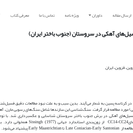
ارسال مقاله
داوران
ویژه نامه
تماس با ما
معرفی کتاب
آ
فسیل‌های آهکی در سروستان (جنوب باختر ایران)
ین، قزوین، ایران
ه در کرتاسه پسین به شمار می‌آیند. بدین سبب و به علت نبود مطالعات دقیق فسیل‌شن
رپی) مورد مطالعه قرار گرفت. سنگ‌شناسی این سازندها شامل سنگ‌های رسوبی مارن، 
عات انجام شده 14 خانواده، 22جنس و 39 گونه از نانوفسیل‌های آهکی در برش جنوب باختر سروستان شناسایی و عکسبرداری ش
ای
از زون‌بندی استاندارد جهانی
همخوانی دارد. بر
Sissingh (1977)
CC14-CC24
لعه از
تا
پیشنهاد می‌شود.
Early Maastrichtian
Late Coniacian-Early Santonian