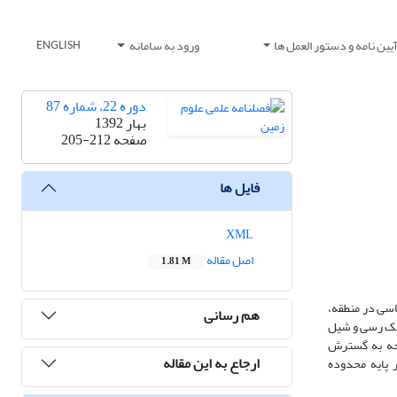
یین نامه و دستور العمل ها
ورود به سامانه
ENGLISH
دوره 22، شماره 87
بهار 1392
صفحه
205-212
فایل ها
XML
اصل مقاله
1.81 M
اسی در منطقه،
هم رسانی
آهک رسی و شیل
د. با توجه به گسترش
ارجاع به این مقاله
 پایه محدوده