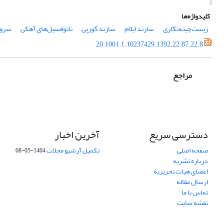
کلیدواژه‌ها
زیست‌چینه‌نگاری
سازند ایلام
سازند گورپی
نانوفسیل‌های آهکی
سروس
20.1001.1.10237429.1392.22.87.22.8
مراجع
دسترسی سریع
آخرین اخبار
صفحه اصلی
تکمیل آرشیو مجلات
1404-05-08
درباره نشریه
اعضای هیات تحریریه
ارسال مقاله
تماس با ما
نقشه سایت