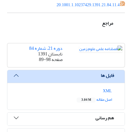
20.1001.1.10237429.1391.21.84.11.4
مراجع
دوره 21، شماره 84
تابستان 1391
صفحه
89-98
فایل ها
XML
اصل مقاله
3.04 M
هم رسانی