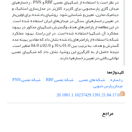
در نظر است با استفاده از شبکه­های عصبی RBF و PNN ، رخساره­های
میدان گازی پارس­جنوبی برای کاربرد کلان‌تر در مدل‌سازی استاتیک و
دینامیک مخزن، تعیین و شناسایی شود. روش­های یادشده برای اولین‌بار
در تعیین رخساره­های سنگی در میدان‌های ایران استفاده شده است.
در این مطالعه از پارامترهای هدف وگسترش شبکه­های مذکور در بهبود
عملکرد آن شبکه­ها استفاده شده است. در این راستا، بهبود عملکرد
شبکه با استفاده از پارامترهای یادشده نشان داد که مقادیر بهینه عدد
گسترش و هدف، به ترتیب بین 01/0 تا 10 و 02/0 تا 04/0 متغیر است.
نتیجة حاصل از به کارگیری این روش­ها، نشان داد که شبکه­های عصبی
توانایی بالایی در تعیین رخساره­ها دارند.
کلیدواژه‌ها
رخساره
شبکه های عصبی
شبکه عصبی RBF
شبکه عصبی PNN
میدان پارس جنوبی
20.1001.1.10237429.1391.21.84.17.0
مراجع