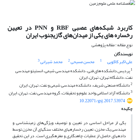
کاربرد شبکه‌های عصبی RBF و PNN در تعیین
رخساره های یکی از میدان‌های گازیجنوب ایران
نوع مقاله : مقاله پژوهشی
نویسندگان
3
2
1
علی اکبر کاکویی
محسن مسیحی
محمد شیرانی
1
پردیس دانشکده های فنی، دانشکده مهندسی شیمی، انستیتو مهندسی
نفت، دانشگاه تهران، تهران، ایران
2
دانشگاه صنعتی شریف، دانشکده مهندسی شیمی و نفت، تهران، ایران
3
دانشگاه آزاد اسلامی واحد علوم و تحقیقات، گروه مهندسی نفت، تهران، ایران
10.22071/gsj.2017.53974
چکیده
یکی از مراحل اساسی در تعیین و توصیف ویژگی‌های زمین­شناسی و
مهندسی یک مخزن، تعیین رخساره­های مختلف سنگ­های آن مخزن توسط
داده­های حاصل از عملیات چاه­نگاری و مغزه­گیری است. در این تحقیق