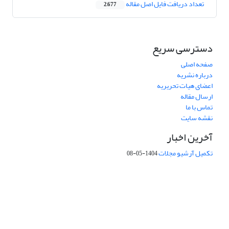
تعداد دریافت فایل اصل مقاله
2,677
دسترسی سریع
صفحه اصلی
درباره نشریه
اعضای هیات تحریریه
ارسال مقاله
تماس با ما
نقشه سایت
آخرین اخبار
تکمیل آرشیو مجلات
1404-05-08
شماره تماس: 64592299 -021
صندوق پستی:
131851494
پست الکترونیک:
faslnameh1370@yahoo.com
faslnameh@gsi.ir